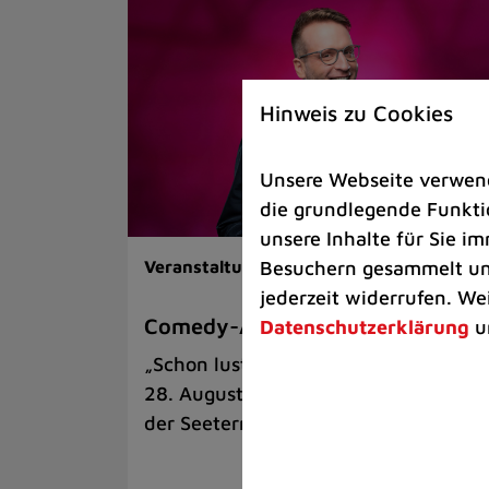
Hinweis zu Cookies
Unsere Webseite verwende
die grundlegende Funktio
unsere Inhalte für Sie 
Besuchern gesammelt und
Veranstaltungen |
Kunst & Kultur
jederzeit widerrufen. We
Comedy-Abend mit Benni Stark
Datenschutzerklärung
u
„Schon lustig, wenn’s witzig ist!“ am
28. August auf der Sommerbühne an
der Seeterrasse