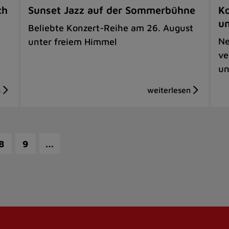
ch
Sunset Jazz auf der Sommerbühne
Ko
u
Beliebte Konzert-Reihe am 26. August
Ne
unter freiem Himmel
ve
un
…
8
9