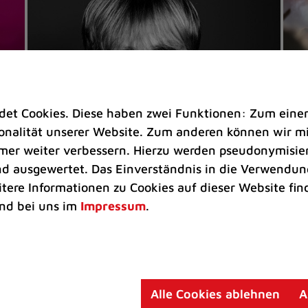
t Cookies. Diese haben zwei Funktionen: Zum einen s
nalität unserer Website. Zum anderen können wir mit
immer weiter verbessern. Hierzu werden pseudonymisie
 ausgewertet. Das Einverständnis in die Verwendung
Veranstaltungen
Ve
itere Informationen zu Cookies auf dieser Website fin
Kultkicker Ansgar Brinkmann
„M
nd bei uns im
Impressum
.
plaudert auf der Sommerbühne
B
Oliver Forster moderiert den "Fußball &
In
Helden"-Talk am 27. August
un
am
Alle Cookies ablehnen
A