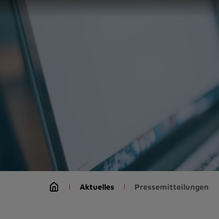
Zur
Startseite
(Schnelltaste
0)
Zum
Seitenanfang
springen
(Schnelltaste
A)
Zur
Navigation/Menü
springen
(Schnelltaste
M)
Zur
Suche
Aktuelles
Pressemitteilungen
springen
(Schnelltaste
8)