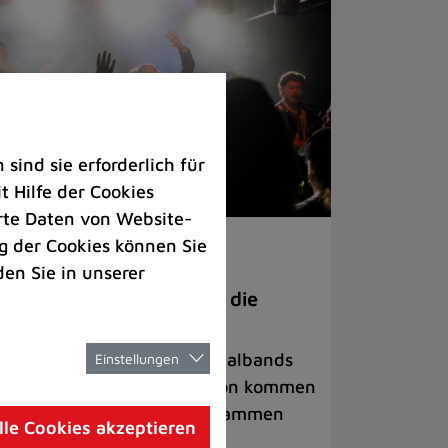
ind sie erforderlich für
 Hilfe der Cookies
rte Daten von Website-
 der Cookies können Sie
ranstaltungen
den Sie in unserer
anege Madness“ bringt die
ühne wieder zum Beben
ternationale Rock- und Metalbands
Einstellungen
d starke Acts aus der Region kommen
 17. Oktober in Lintorf zusammen
lle Cookies akzeptieren