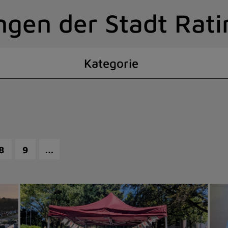
ngen der Stadt Rat
Kategorie
…
8
9