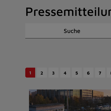
Zum
Pressemitteilu
Inhalt
springen
(Schnelltaste
I)
Suche
1
2
3
4
5
6
7