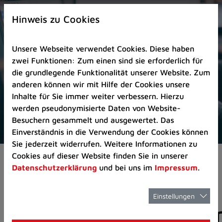
Zur
×
Startseite
Hinweis zu Cookies
(Schnelltaste
0)
Unsere Webseite verwendet Cookies. Diese haben
Zum
zwei Funktionen: Zum einen sind sie erforderlich für
Seitenanfang
die grundlegende Funktionalität unserer Website. Zum
springen
anderen können wir mit Hilfe der Cookies unsere
(Schnelltaste
Inhalte für Sie immer weiter verbessern. Hierzu
A)
werden pseudonymisierte Daten von Website-
Zur
Besuchern gesammelt und ausgewertet. Das
Navigation/Menü
Einverständnis in die Verwendung der Cookies können
springen
Sie jederzeit widerrufen. Weitere Informationen zu
(Schnelltaste
Cookies auf dieser Website finden Sie in unserer
Aktuelles
Pressemitteilungen
M)
Datenschutzerklärung
und bei uns im
Impressum
.
Zur
Suche
springen
Einstellungen
Pressemitteilunge
(Schnelltaste
8)