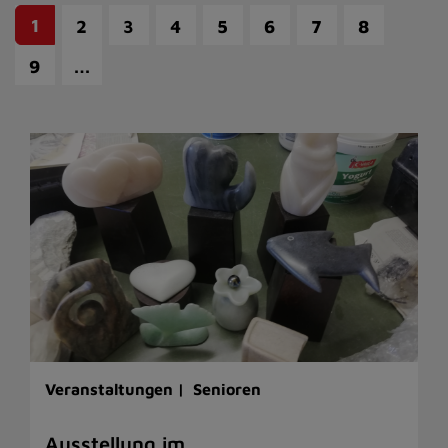
1
2
3
4
5
6
7
8
…
9
Veranstaltungen |
Senioren
Ausstellung im