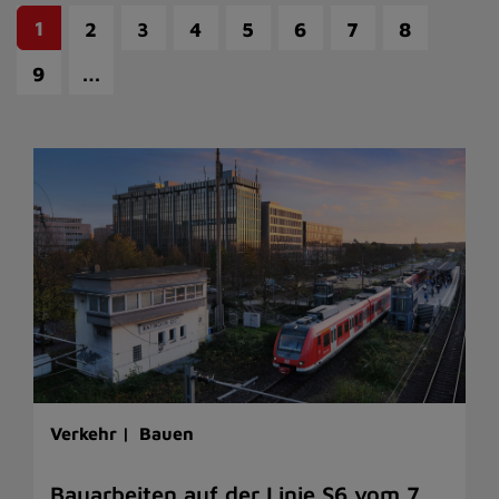
1
2
3
4
5
6
7
8
…
9
Verkehr |
Bauen
Bauarbeiten auf der Linie S6 vom 7.