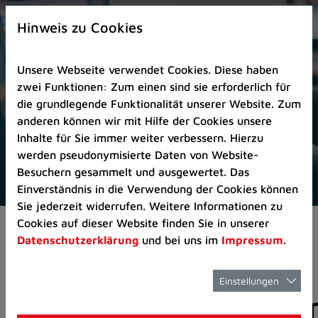
Zur
×
Startseite
Hinweis zu Cookies
(Schnelltaste
0)
Unsere Webseite verwendet Cookies. Diese haben
Zum
zwei Funktionen: Zum einen sind sie erforderlich für
Seitenanfang
die grundlegende Funktionalität unserer Website. Zum
springen
anderen können wir mit Hilfe der Cookies unsere
(Schnelltaste
Inhalte für Sie immer weiter verbessern. Hierzu
A)
werden pseudonymisierte Daten von Website-
Zur
Besuchern gesammelt und ausgewertet. Das
Navigation/Menü
Einverständnis in die Verwendung der Cookies können
springen
Sie jederzeit widerrufen. Weitere Informationen zu
(Schnelltaste
Cookies auf dieser Website finden Sie in unserer
Aktuelles
Pressemitteilungen
M)
Datenschutzerklärung
und bei uns im
Impressum
.
Zur
Suche
springen
Einstellungen
Pressemitteilunge
(Schnelltaste
8)