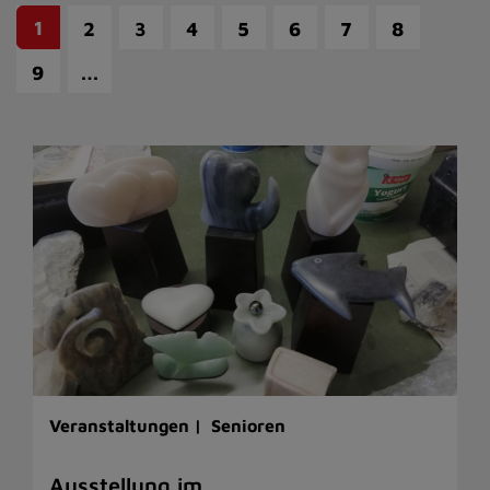
1
2
3
4
5
6
7
8
…
9
Veranstaltungen |
Senioren
Ausstellung im