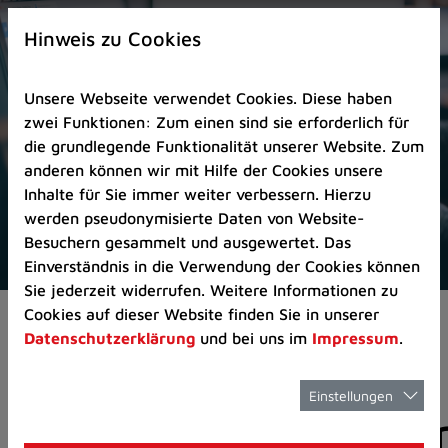
Zur
×
Startseite
Hinweis zu Cookies
(Schnelltaste
0)
Unsere Webseite verwendet Cookies. Diese haben
Zum
zwei Funktionen: Zum einen sind sie erforderlich für
Seitenanfang
die grundlegende Funktionalität unserer Website. Zum
springen
anderen können wir mit Hilfe der Cookies unsere
(Schnelltaste
Inhalte für Sie immer weiter verbessern. Hierzu
A)
werden pseudonymisierte Daten von Website-
Zur
Besuchern gesammelt und ausgewertet. Das
Navigation/Menü
Einverständnis in die Verwendung der Cookies können
springen
Sie jederzeit widerrufen. Weitere Informationen zu
(Schnelltaste
Cookies auf dieser Website finden Sie in unserer
Aktuelles
Pressemitteilungen
M)
Datenschutzerklärung
und bei uns im
Impressum
.
Zur
Suche
springen
Einstellungen
Pressemitteilunge
(Schnelltaste
8)