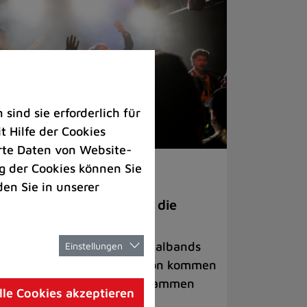
ind sie erforderlich für
 Hilfe der Cookies
rte Daten von Website-
 der Cookies können Sie
ranstaltungen
den Sie in unserer
anege Madness“ bringt die
ühne wieder zum Beben
ternationale Rock- und Metalbands
Einstellungen
d starke Acts aus der Region kommen
 17. Oktober in Lintorf zusammen
lle Cookies akzeptieren