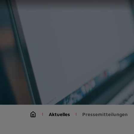
Zur
Startseite
(Schnelltaste
0)
Zum
Seitenanfang
springen
(Schnelltaste
A)
Zur
Navigation/Menü
springen
(Schnelltaste
M)
Zur
Suche
Aktuelles
Pressemitteilungen
springen
(Schnelltaste
8)