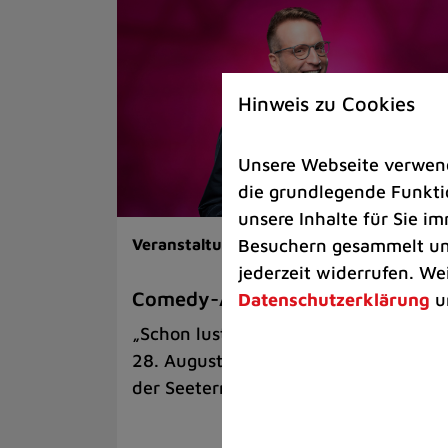
Hinweis zu Cookies
Unsere Webseite verwende
die grundlegende Funktio
unsere Inhalte für Sie 
Besuchern gesammelt und
Veranstaltungen |
Kunst & Kultur
jederzeit widerrufen. We
Comedy-Abend mit Benni Stark
Datenschutzerklärung
u
„Schon lustig, wenn’s witzig ist!“ am
28. August auf der Sommerbühne an
der Seeterrasse