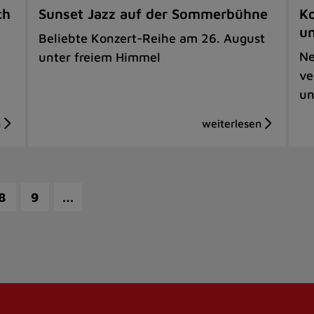
ch
Sunset Jazz auf der Sommerbühne
Ko
u
Beliebte Konzert-Reihe am 26. August
Ne
unter freiem Himmel
ve
un
…
8
9