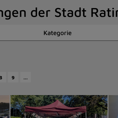
ngen der Stadt Rat
Kategorie
…
8
9