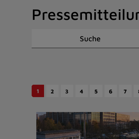
Zum
Pressemitteilu
Inhalt
springen
(Schnelltaste
I)
Suche
1
2
3
4
5
6
7