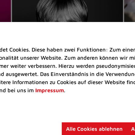
t Cookies. Diese haben zwei Funktionen: Zum einen s
nalität unserer Website. Zum anderen können wir mit
immer weiter verbessern. Hierzu werden pseudonymisie
 ausgewertet. Das Einverständnis in die Verwendung
Veranstaltungen
Ve
itere Informationen zu Cookies auf dieser Website fin
Kultkicker Ansgar Brinkmann
„M
nd bei uns im
Impressum
.
plaudert auf der Sommerbühne
B
Oliver Forster moderiert den "Fußball &
In
Helden"-Talk am 27. August
un
am
Alle Cookies ablehnen
A