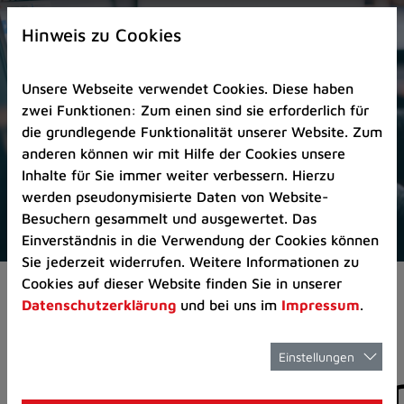
Zur
×
Startseite
Hinweis zu Cookies
(Schnelltaste
0)
Unsere Webseite verwendet Cookies. Diese haben
Zum
zwei Funktionen: Zum einen sind sie erforderlich für
Seitenanfang
die grundlegende Funktionalität unserer Website. Zum
springen
anderen können wir mit Hilfe der Cookies unsere
(Schnelltaste
Inhalte für Sie immer weiter verbessern. Hierzu
A)
werden pseudonymisierte Daten von Website-
Zur
Besuchern gesammelt und ausgewertet. Das
Navigation/Menü
Einverständnis in die Verwendung der Cookies können
springen
Sie jederzeit widerrufen. Weitere Informationen zu
(Schnelltaste
Cookies auf dieser Website finden Sie in unserer
Aktuelles
Pressemitteilungen
M)
Datenschutzerklärung
und bei uns im
Impressum
.
Zur
Suche
springen
Einstellungen
Pressemitteilunge
(Schnelltaste
8)