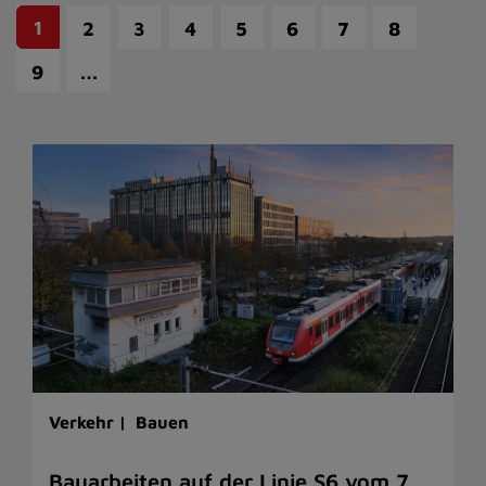
1
2
3
4
5
6
7
8
…
9
Verkehr |
Bauen
Bauarbeiten auf der Linie S6 vom 7.