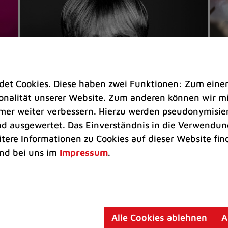
t Cookies. Diese haben zwei Funktionen: Zum einen s
nalität unserer Website. Zum anderen können wir mit
immer weiter verbessern. Hierzu werden pseudonymisie
 ausgewertet. Das Einverständnis in die Verwendung
Veranstaltungen
Ve
itere Informationen zu Cookies auf dieser Website fin
Kultkicker Ansgar Brinkmann
„M
nd bei uns im
Impressum
.
plaudert auf der Sommerbühne
B
Oliver Forster moderiert den "Fußball &
In
Helden"-Talk am 27. August
un
am
Alle Cookies ablehnen
A