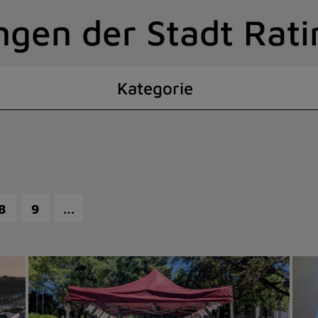
ngen der Stadt Rat
Kategorie
…
8
9