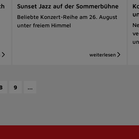
ch
Sunset Jazz auf der Sommerbühne
Ko
u
Beliebte Konzert-Reihe am 26. August
Ne
unter freiem Himmel
ve
un
…
8
9