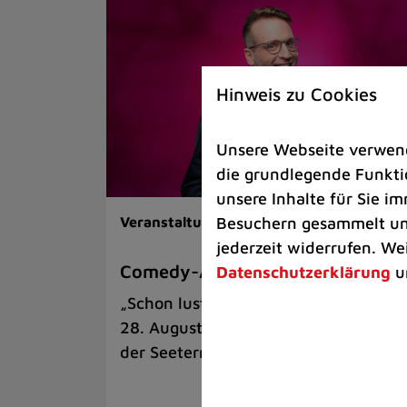
Hinweis zu Cookies
Unsere Webseite verwende
die grundlegende Funktio
unsere Inhalte für Sie 
Besuchern gesammelt und
Veranstaltungen |
Kunst & Kultur
jederzeit widerrufen. We
Comedy-Abend mit Benni Stark
Datenschutzerklärung
u
„Schon lustig, wenn’s witzig ist!“ am
28. August auf der Sommerbühne an
der Seeterrasse