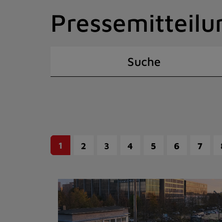
Zum
Pressemitteilu
Inhalt
springen
(Schnelltaste
I)
Suche
1
2
3
4
5
6
7