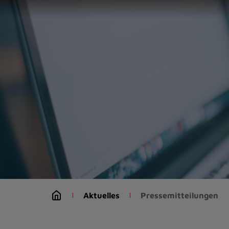
Zur
Startseite
(Schnelltaste
0)
Zum
Seitenanfang
springen
(Schnelltaste
A)
Zur
Navigation/Menü
springen
(Schnelltaste
M)
Zur
Suche
Aktuelles
Pressemitteilungen
springen
(Schnelltaste
8)