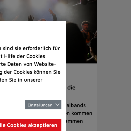
ind sie erforderlich für
 Hilfe der Cookies
rte Daten von Website-
 der Cookies können Sie
ranstaltungen
den Sie in unserer
anege Madness“ bringt die
ühne wieder zum Beben
ternationale Rock- und Metalbands
Einstellungen
d starke Acts aus der Region kommen
 17. Oktober in Lintorf zusammen
lle Cookies akzeptieren