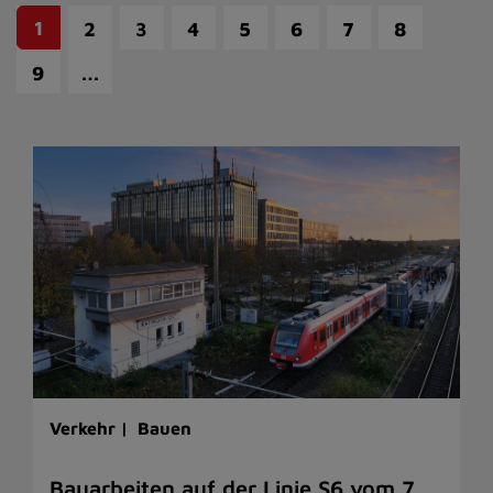
1
2
3
4
5
6
7
8
…
9
Verkehr |
Bauen
Bauarbeiten auf der Linie S6 vom 7.