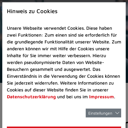
Zur
×
Startseite
Hinweis zu Cookies
(Schnelltaste
0)
Unsere Webseite verwendet Cookies. Diese haben
Zum
zwei Funktionen: Zum einen sind sie erforderlich für
Seitenanfang
die grundlegende Funktionalität unserer Website. Zum
springen
anderen können wir mit Hilfe der Cookies unsere
(Schnelltaste
Inhalte für Sie immer weiter verbessern. Hierzu
A)
werden pseudonymisierte Daten von Website-
Zur
Besuchern gesammelt und ausgewertet. Das
Navigation/Menü
Einverständnis in die Verwendung der Cookies können
springen
Sie jederzeit widerrufen. Weitere Informationen zu
(Schnelltaste
Cookies auf dieser Website finden Sie in unserer
Aktuelles
Pressemitteilungen
M)
Datenschutzerklärung
und bei uns im
Impressum
.
Zur
Suche
springen
Einstellungen
Pressemitteilunge
(Schnelltaste
8)