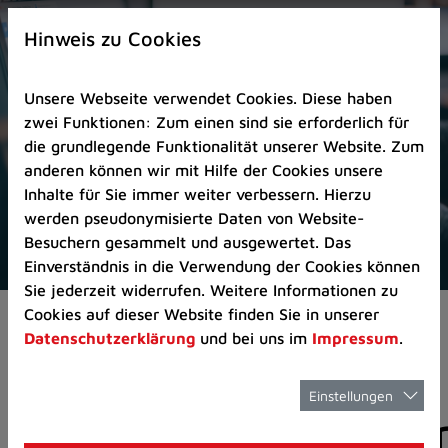
Zur
×
Startseite
Hinweis zu Cookies
(Schnelltaste
0)
Unsere Webseite verwendet Cookies. Diese haben
Zum
zwei Funktionen: Zum einen sind sie erforderlich für
Seitenanfang
die grundlegende Funktionalität unserer Website. Zum
springen
anderen können wir mit Hilfe der Cookies unsere
(Schnelltaste
Inhalte für Sie immer weiter verbessern. Hierzu
A)
werden pseudonymisierte Daten von Website-
Zur
Besuchern gesammelt und ausgewertet. Das
Navigation/Menü
Einverständnis in die Verwendung der Cookies können
springen
Sie jederzeit widerrufen. Weitere Informationen zu
(Schnelltaste
Cookies auf dieser Website finden Sie in unserer
Aktuelles
Pressemitteilungen
M)
Datenschutzerklärung
und bei uns im
Impressum
.
Zur
Suche
springen
Einstellungen
Pressemitteilunge
(Schnelltaste
8)