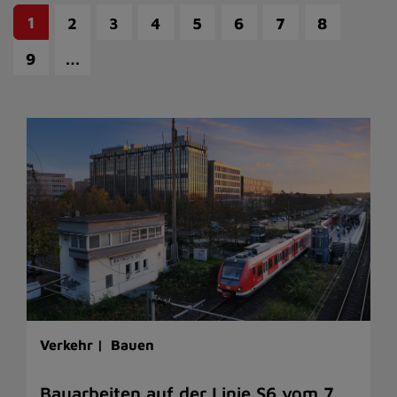
1
2
3
4
5
6
7
8
…
9
Verkehr |
Bauen
Bauarbeiten auf der Linie S6 vom 7.