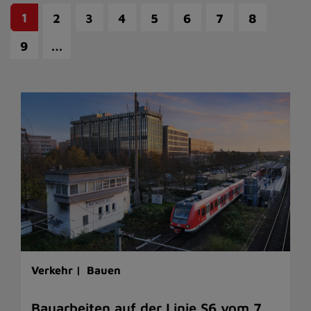
1
2
3
4
5
6
7
8
…
9
Verkehr |
Bauen
Bauarbeiten auf der Linie S6 vom 7.