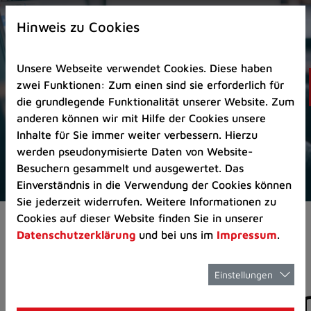
Zur
×
Startseite
Hinweis zu Cookies
(Schnelltaste
0)
Unsere Webseite verwendet Cookies. Diese haben
Zum
zwei Funktionen: Zum einen sind sie erforderlich für
Seitenanfang
die grundlegende Funktionalität unserer Website. Zum
springen
anderen können wir mit Hilfe der Cookies unsere
(Schnelltaste
Inhalte für Sie immer weiter verbessern. Hierzu
A)
werden pseudonymisierte Daten von Website-
Zur
Besuchern gesammelt und ausgewertet. Das
Navigation/Menü
Einverständnis in die Verwendung der Cookies können
springen
Sie jederzeit widerrufen. Weitere Informationen zu
(Schnelltaste
Cookies auf dieser Website finden Sie in unserer
Aktuelles
Pressemitteilungen
M)
Datenschutzerklärung
und bei uns im
Impressum
.
Zur
Suche
springen
Einstellungen
Pressemitteilunge
(Schnelltaste
8)