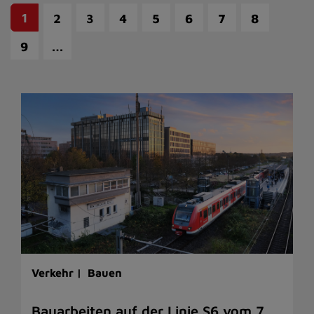
1
2
3
4
5
6
7
8
…
9
Verkehr |
Bauen
Bauarbeiten auf der Linie S6 vom 7.