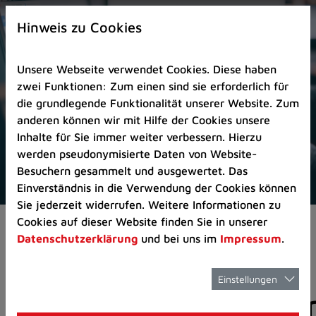
Zur
×
Startseite
Hinweis zu Cookies
(Schnelltaste
0)
Unsere Webseite verwendet Cookies. Diese haben
Zum
zwei Funktionen: Zum einen sind sie erforderlich für
Seitenanfang
die grundlegende Funktionalität unserer Website. Zum
springen
anderen können wir mit Hilfe der Cookies unsere
(Schnelltaste
Inhalte für Sie immer weiter verbessern. Hierzu
A)
werden pseudonymisierte Daten von Website-
Zur
Besuchern gesammelt und ausgewertet. Das
Navigation/Menü
Einverständnis in die Verwendung der Cookies können
springen
Sie jederzeit widerrufen. Weitere Informationen zu
(Schnelltaste
Cookies auf dieser Website finden Sie in unserer
Aktuelles
Pressemitteilungen
M)
Datenschutzerklärung
und bei uns im
Impressum
.
Zur
Suche
springen
Einstellungen
Pressemitteilunge
(Schnelltaste
8)