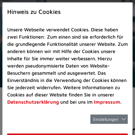
Zur
×
Startseite
Hinweis zu Cookies
(Schnelltaste
0)
Unsere Webseite verwendet Cookies. Diese haben
Zum
zwei Funktionen: Zum einen sind sie erforderlich für
Seitenanfang
die grundlegende Funktionalität unserer Website. Zum
springen
anderen können wir mit Hilfe der Cookies unsere
(Schnelltaste
Inhalte für Sie immer weiter verbessern. Hierzu
A)
werden pseudonymisierte Daten von Website-
Zur
Besuchern gesammelt und ausgewertet. Das
Navigation/Menü
Einverständnis in die Verwendung der Cookies können
springen
Sie jederzeit widerrufen. Weitere Informationen zu
(Schnelltaste
Cookies auf dieser Website finden Sie in unserer
Aktuelles
Pressemitteilungen
M)
Datenschutzerklärung
und bei uns im
Impressum
.
Zur
Suche
springen
Einstellungen
Pressemitteilunge
(Schnelltaste
8)