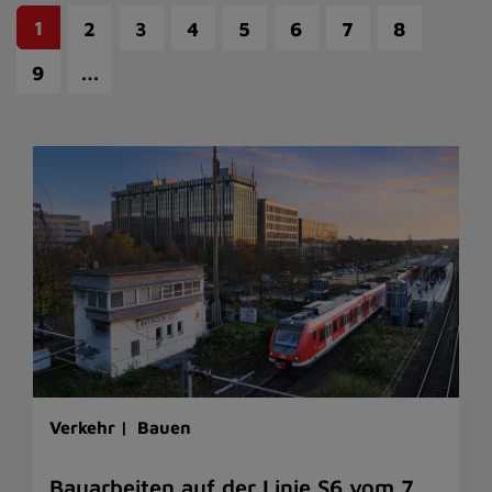
1
2
3
4
5
6
7
8
…
9
Verkehr |
Bauen
Bauarbeiten auf der Linie S6 vom 7.