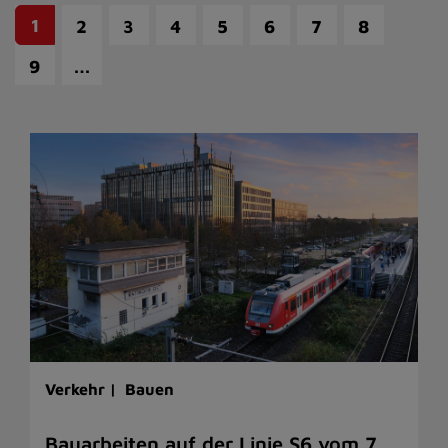
1
2
3
4
5
6
7
8
…
9
Verkehr |
Bauen
Bauarbeiten auf der Linie S6 vom 7.