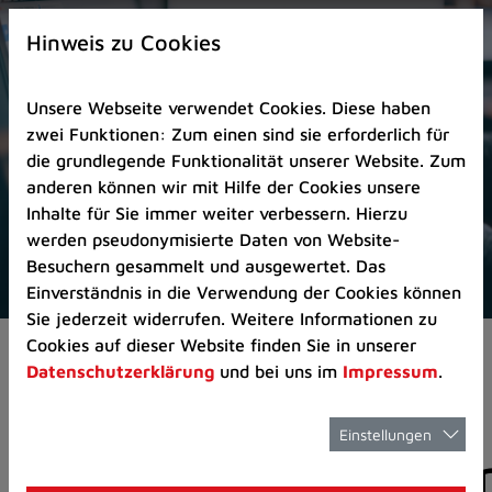
Zur
×
Startseite
Hinweis zu Cookies
(Schnelltaste
0)
Unsere Webseite verwendet Cookies. Diese haben
Zum
zwei Funktionen: Zum einen sind sie erforderlich für
Seitenanfang
die grundlegende Funktionalität unserer Website. Zum
springen
anderen können wir mit Hilfe der Cookies unsere
(Schnelltaste
Inhalte für Sie immer weiter verbessern. Hierzu
A)
werden pseudonymisierte Daten von Website-
Zur
Besuchern gesammelt und ausgewertet. Das
Navigation/Menü
Einverständnis in die Verwendung der Cookies können
springen
Sie jederzeit widerrufen. Weitere Informationen zu
(Schnelltaste
Cookies auf dieser Website finden Sie in unserer
Aktuelles
Pressemitteilungen
M)
Datenschutzerklärung
und bei uns im
Impressum
.
Zur
Suche
springen
Einstellungen
Pressemitteilunge
(Schnelltaste
8)