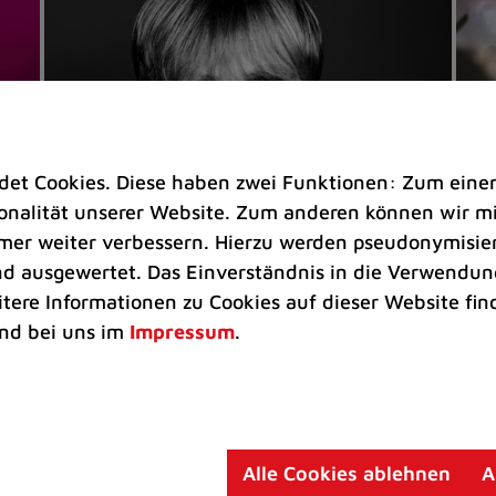
t Cookies. Diese haben zwei Funktionen: Zum einen s
nalität unserer Website. Zum anderen können wir mit
immer weiter verbessern. Hierzu werden pseudonymisie
 ausgewertet. Das Einverständnis in die Verwendung
Veranstaltungen
Ve
itere Informationen zu Cookies auf dieser Website fin
Kultkicker Ansgar Brinkmann
„M
nd bei uns im
Impressum
.
plaudert auf der Sommerbühne
B
Oliver Forster moderiert den "Fußball &
In
Helden"-Talk am 27. August
un
am
Alle Cookies ablehnen
A