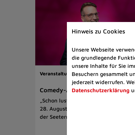
Hinweis zu Cookies
Unsere Webseite verwende
die grundlegende Funktio
unsere Inhalte für Sie 
Besuchern gesammelt und
Veranstaltungen |
Kunst & Kultur
jederzeit widerrufen. We
Comedy-Abend mit Benni Stark
Datenschutzerklärung
u
„Schon lustig, wenn’s witzig ist!“ am
28. August auf der Sommerbühne an
der Seeterrasse