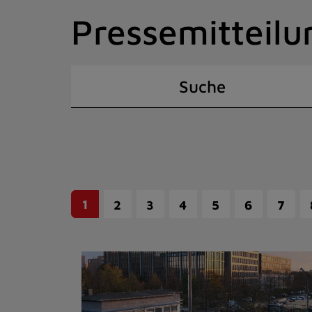
Zum
Pressemitteilu
Inhalt
springen
(Schnelltaste
I)
Suche
1
2
3
4
5
6
7