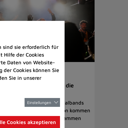
ind sie erforderlich für
 Hilfe der Cookies
rte Daten von Website-
 der Cookies können Sie
ranstaltungen
den Sie in unserer
anege Madness“ bringt die
ühne wieder zum Beben
ternationale Rock- und Metalbands
Einstellungen
d starke Acts aus der Region kommen
 17. Oktober in Lintorf zusammen
lle Cookies akzeptieren