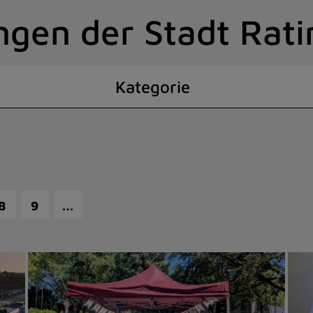
ngen der Stadt Rat
Kategorie
…
8
9