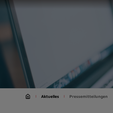
Zur
Startseite
(Schnelltaste
0)
Zum
Seitenanfang
springen
(Schnelltaste
A)
Zur
Navigation/Menü
springen
(Schnelltaste
M)
Zur
Suche
Aktuelles
Pressemitteilungen
springen
(Schnelltaste
8)