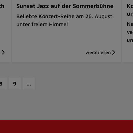
ch
Sunset Jazz auf der Sommerbühne
Ko
u
Beliebte Konzert-Reihe am 26. August
Ne
unter freiem Himmel
ve
un
…
8
9