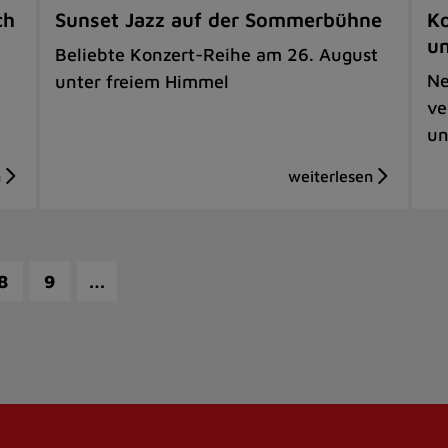
ch
Sunset Jazz auf der Sommerbühne
Ko
u
Beliebte Konzert-Reihe am 26. August
Ne
unter freiem Himmel
ve
un
…
8
9