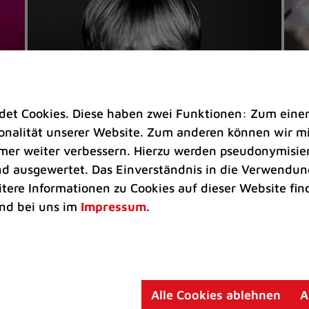
t Cookies. Diese haben zwei Funktionen: Zum einen s
nalität unserer Website. Zum anderen können wir mit
immer weiter verbessern. Hierzu werden pseudonymisie
 ausgewertet. Das Einverständnis in die Verwendung
Veranstaltungen
Ve
itere Informationen zu Cookies auf dieser Website fin
Kultkicker Ansgar Brinkmann
„M
nd bei uns im
Impressum
.
plaudert auf der Sommerbühne
B
Oliver Forster moderiert den "Fußball &
In
Helden"-Talk am 27. August
un
am
Alle Cookies ablehnen
A