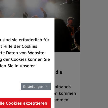
ind sie erforderlich für
 Hilfe der Cookies
rte Daten von Website-
 der Cookies können Sie
ranstaltungen
den Sie in unserer
anege Madness“ bringt die
ühne wieder zum Beben
ternationale Rock- und Metalbands
Einstellungen
d starke Acts aus der Region kommen
 17. Oktober in Lintorf zusammen
lle Cookies akzeptieren