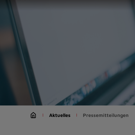
Zur
Startseite
(Schnelltaste
0)
Zum
Seitenanfang
springen
(Schnelltaste
A)
Zur
Navigation/Menü
springen
(Schnelltaste
M)
Zur
Suche
Aktuelles
Pressemitteilungen
springen
(Schnelltaste
8)