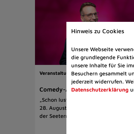
Hinweis zu Cookies
Unsere Webseite verwende
die grundlegende Funktio
unsere Inhalte für Sie 
Besuchern gesammelt und
Veranstaltungen |
Kunst & Kultur
jederzeit widerrufen. We
Comedy-Abend mit Benni Stark
Datenschutzerklärung
u
„Schon lustig, wenn’s witzig ist!“ am
28. August auf der Sommerbühne an
der Seeterrasse