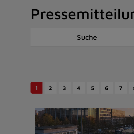
Zum
Pressemitteilu
Inhalt
springen
(Schnelltaste
I)
Suche
1
2
3
4
5
6
7