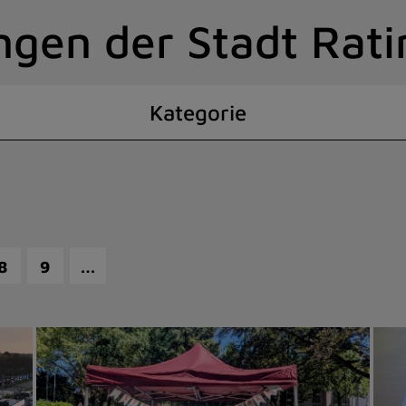
ngen der Stadt Rat
Kategorie
…
8
9