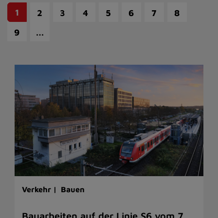
1
2
3
4
5
6
7
8
…
9
Verkehr |
Bauen
Bauarbeiten auf der Linie S6 vom 7.