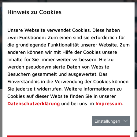
Zur
×
Startseite
Hinweis zu Cookies
(Schnelltaste
0)
Unsere Webseite verwendet Cookies. Diese haben
Zum
zwei Funktionen: Zum einen sind sie erforderlich für
Seitenanfang
die grundlegende Funktionalität unserer Website. Zum
springen
anderen können wir mit Hilfe der Cookies unsere
(Schnelltaste
Inhalte für Sie immer weiter verbessern. Hierzu
A)
werden pseudonymisierte Daten von Website-
Zur
Besuchern gesammelt und ausgewertet. Das
Navigation/Menü
Einverständnis in die Verwendung der Cookies können
springen
Sie jederzeit widerrufen. Weitere Informationen zu
(Schnelltaste
Cookies auf dieser Website finden Sie in unserer
Aktuelles
Pressemitteilungen
M)
Datenschutzerklärung
und bei uns im
Impressum
.
Zur
Suche
springen
Einstellungen
Pressemitteilunge
(Schnelltaste
8)