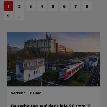
1
2
3
4
5
6
7
8
…
9
Verkehr |
Bauen
Bauarbeiten auf der Linie S6 vom 7.