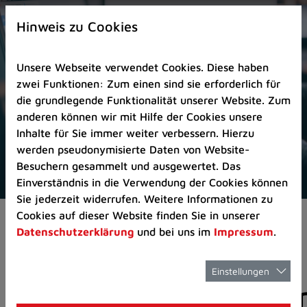
Zur
×
Startseite
Hinweis zu Cookies
(Schnelltaste
0)
Unsere Webseite verwendet Cookies. Diese haben
Zum
zwei Funktionen: Zum einen sind sie erforderlich für
Seitenanfang
die grundlegende Funktionalität unserer Website. Zum
springen
anderen können wir mit Hilfe der Cookies unsere
(Schnelltaste
Inhalte für Sie immer weiter verbessern. Hierzu
A)
werden pseudonymisierte Daten von Website-
Zur
Besuchern gesammelt und ausgewertet. Das
Navigation/Menü
Einverständnis in die Verwendung der Cookies können
springen
Sie jederzeit widerrufen. Weitere Informationen zu
(Schnelltaste
Cookies auf dieser Website finden Sie in unserer
Aktuelles
Pressemitteilungen
M)
Datenschutzerklärung
und bei uns im
Impressum
.
Zur
Suche
springen
Einstellungen
Pressemitteilunge
(Schnelltaste
8)