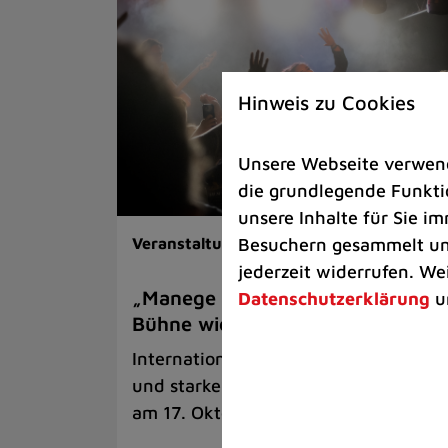
Hinweis zu Cookies
Unsere Webseite verwende
die grundlegende Funktio
unsere Inhalte für Sie 
Besuchern gesammelt und
Veranstaltungen
jederzeit widerrufen. We
„Manege Madness“ bringt die
Datenschutzerklärung
u
Bühne wieder zum Beben
Internationale Rock- und Metalbands
und starke Acts aus der Region kom
am 17. Oktober in Lintorf zusammen