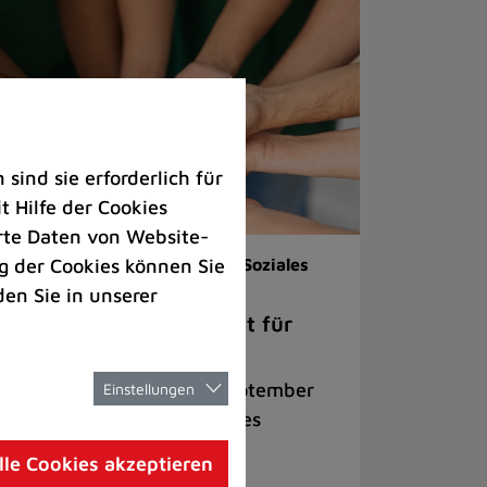
ind sie erforderlich für
 Hilfe der Cookies
rte Daten von Website-
 der Cookies können Sie
renamt |
Veranstaltungen |
Soziales
den Sie in unserer
ch dem Berufsleben Zeit für
rzensprojekte
lkveranstaltung am 22. September
Einstellungen
cht Lust auf ehrenamtliches
gagement im Ruhestand
lle Cookies akzeptieren