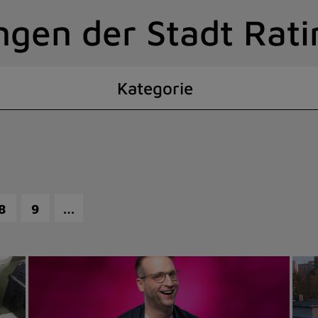
ngen der Stadt Rat
Kategorie
…
8
9