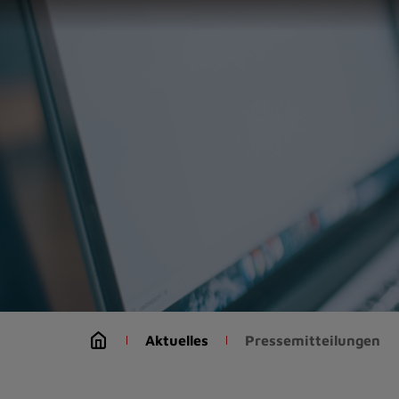
Zur
Startseite
(Schnelltaste
0)
Zum
Seitenanfang
springen
(Schnelltaste
A)
Zur
Navigation/Menü
springen
(Schnelltaste
M)
Zur
Suche
Aktuelles
Pressemitteilungen
springen
(Schnelltaste
8)