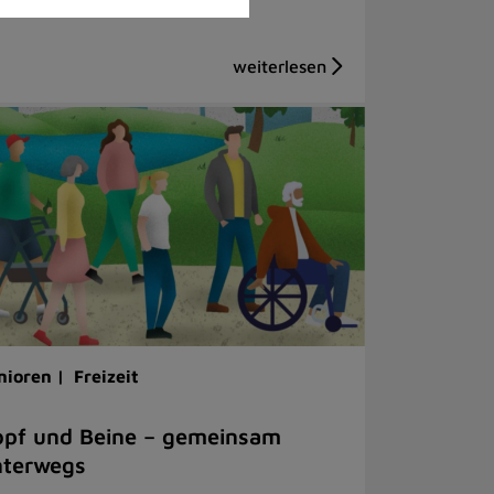
nioren |
Freizeit
pf und Beine – gemeinsam
nterwegs