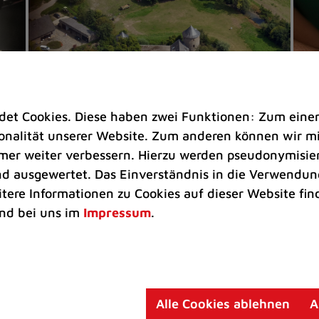
t Cookies. Diese haben zwei Funktionen: Zum einen s
nalität unserer Website. Zum anderen können wir mit
immer weiter verbessern. Hierzu werden pseudonymisie
 ausgewertet. Das Einverständnis in die Verwendung
Veranstaltungen |
Rathaus |
Freizeit
Eh
itere Informationen zu Cookies auf dieser Website fin
Ratingens Schlösser und Burgen
Na
nd bei uns im
Impressum
.
öffnen ihre Tore
He
Sechs Eigentümer gewähren beim
Ta
men
Schlösser- und Burgentag am 30.
ma
August einen Blick hinter historische
En
Alle Cookies ablehnen
A
Mauern