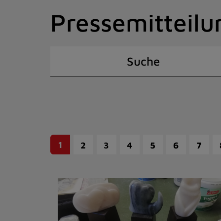
Zum
Pressemitteilu
Inhalt
springen
(Schnelltaste
I)
Suche
1
2
3
4
5
6
7