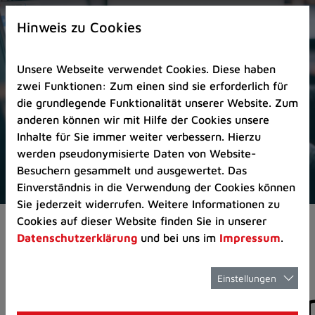
Zur
×
Startseite
Hinweis zu Cookies
(Schnelltaste
0)
Unsere Webseite verwendet Cookies. Diese haben
Zum
zwei Funktionen: Zum einen sind sie erforderlich für
Seitenanfang
die grundlegende Funktionalität unserer Website. Zum
springen
anderen können wir mit Hilfe der Cookies unsere
(Schnelltaste
Inhalte für Sie immer weiter verbessern. Hierzu
A)
werden pseudonymisierte Daten von Website-
Zur
Besuchern gesammelt und ausgewertet. Das
Navigation/Menü
Einverständnis in die Verwendung der Cookies können
springen
Sie jederzeit widerrufen. Weitere Informationen zu
(Schnelltaste
Cookies auf dieser Website finden Sie in unserer
Aktuelles
Pressemitteilungen
M)
Datenschutzerklärung
und bei uns im
Impressum
.
Zur
Suche
springen
Einstellungen
Pressemitteilunge
(Schnelltaste
8)