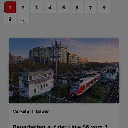
1
2
3
4
5
6
7
8
…
9
Verkehr |
Bauen
Bauarbeiten auf der Linie S6 vom 7.