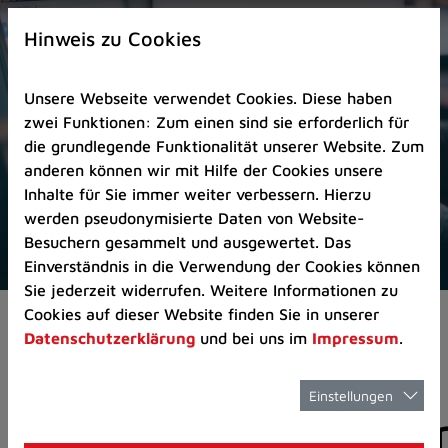
Zur
×
Startseite
Hinweis zu Cookies
(Schnelltaste
0)
Unsere Webseite verwendet Cookies. Diese haben
Zum
zwei Funktionen: Zum einen sind sie erforderlich für
Seitenanfang
die grundlegende Funktionalität unserer Website. Zum
springen
anderen können wir mit Hilfe der Cookies unsere
(Schnelltaste
Inhalte für Sie immer weiter verbessern. Hierzu
A)
werden pseudonymisierte Daten von Website-
Zur
Besuchern gesammelt und ausgewertet. Das
Navigation/Menü
Einverständnis in die Verwendung der Cookies können
springen
Sie jederzeit widerrufen. Weitere Informationen zu
(Schnelltaste
Cookies auf dieser Website finden Sie in unserer
Aktuelles
Pressemitteilungen
M)
Datenschutzerklärung
und bei uns im
Impressum
.
Zur
Suche
springen
Einstellungen
Pressemitteilunge
(Schnelltaste
8)