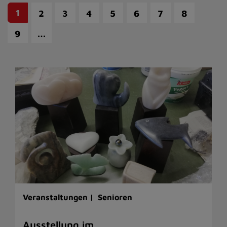
1
2
3
4
5
6
7
8
…
9
Veranstaltungen |
Senioren
Ausstellung im