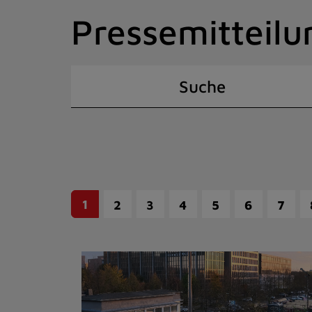
Zum
Pressemitteilu
Inhalt
springen
(Schnelltaste
I)
Suche
1
2
3
4
5
6
7