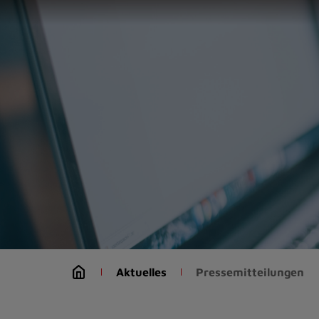
Zur
Startseite
(Schnelltaste
0)
Zum
Seitenanfang
springen
(Schnelltaste
A)
Zur
Navigation/Menü
springen
(Schnelltaste
M)
Zur
Suche
Aktuelles
Pressemitteilungen
springen
(Schnelltaste
8)