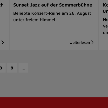
ch
Sunset Jazz auf der Sommerbühne
Ko
u
Beliebte Konzert-Reihe am 26. August
Ne
unter freiem Himmel
ve
un
…
8
9