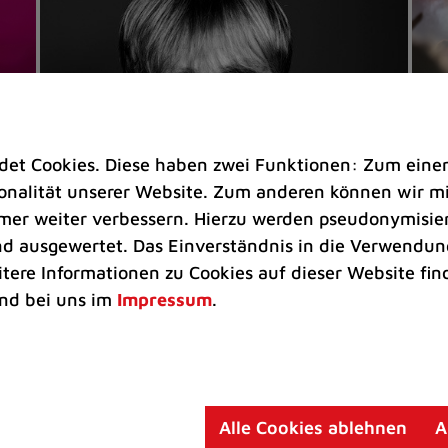
t Cookies. Diese haben zwei Funktionen: Zum einen s
nalität unserer Website. Zum anderen können wir mit
immer weiter verbessern. Hierzu werden pseudonymisie
 ausgewertet. Das Einverständnis in die Verwendung
Veranstaltungen
Ve
itere Informationen zu Cookies auf dieser Website fin
Kultkicker Ansgar Brinkmann
„M
nd bei uns im
Impressum
.
plaudert auf der Sommerbühne
B
Oliver Forster moderiert den "Fußball &
In
Helden"-Talk am 27. August
un
am
Alle Cookies ablehnen
A