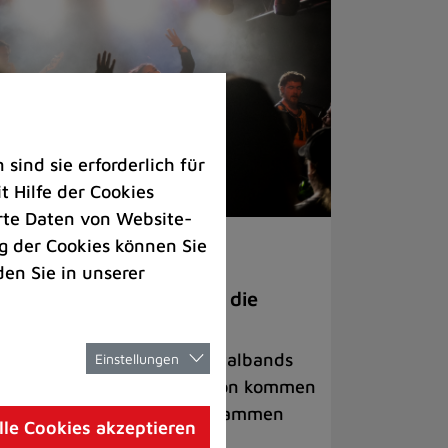
ind sie erforderlich für
 Hilfe der Cookies
rte Daten von Website-
 der Cookies können Sie
ranstaltungen
den Sie in unserer
anege Madness“ bringt die
ühne wieder zum Beben
ternationale Rock- und Metalbands
Einstellungen
d starke Acts aus der Region kommen
 17. Oktober in Lintorf zusammen
lle Cookies akzeptieren