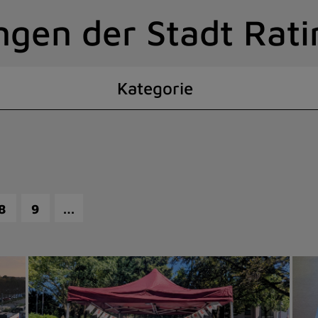
ngen der Stadt Rat
Kategorie
…
8
9