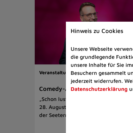
Hinweis zu Cookies
Unsere Webseite verwende
die grundlegende Funktio
unsere Inhalte für Sie 
Besuchern gesammelt und
Veranstaltungen |
Kunst & Kultur
jederzeit widerrufen. We
Comedy-Abend mit Benni Stark
Datenschutzerklärung
u
„Schon lustig, wenn’s witzig ist!“ am
28. August auf der Sommerbühne an
der Seeterrasse