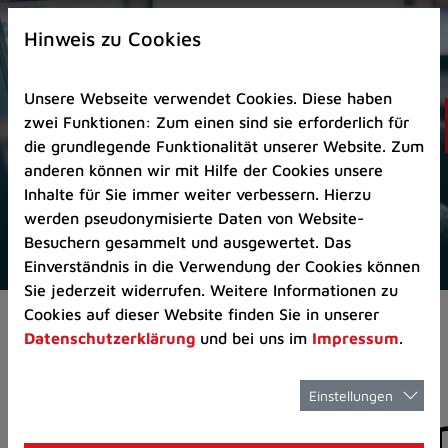
Zur
×
Startseite
Hinweis zu Cookies
(Schnelltaste
0)
Unsere Webseite verwendet Cookies. Diese haben
Zum
zwei Funktionen: Zum einen sind sie erforderlich für
Seitenanfang
die grundlegende Funktionalität unserer Website. Zum
springen
anderen können wir mit Hilfe der Cookies unsere
(Schnelltaste
Inhalte für Sie immer weiter verbessern. Hierzu
A)
werden pseudonymisierte Daten von Website-
Zur
Besuchern gesammelt und ausgewertet. Das
Navigation/Menü
Einverständnis in die Verwendung der Cookies können
springen
Sie jederzeit widerrufen. Weitere Informationen zu
(Schnelltaste
Cookies auf dieser Website finden Sie in unserer
Aktuelles
Pressemitteilungen
M)
Datenschutzerklärung
und bei uns im
Impressum
.
Zur
Suche
springen
Einstellungen
Pressemitteilunge
(Schnelltaste
8)