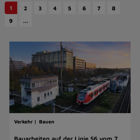
1
2
3
4
5
6
7
8
…
9
Verkehr |
Bauen
Bauarbeiten auf der Linie S6 vom 7.