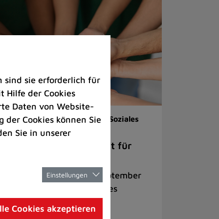
ind sie erforderlich für
 Hilfe der Cookies
rte Daten von Website-
 der Cookies können Sie
renamt |
Veranstaltungen |
Soziales
den Sie in unserer
ch dem Berufsleben Zeit für
rzensprojekte
lkveranstaltung am 22. September
Einstellungen
cht Lust auf ehrenamtliches
gagement im Ruhestand
lle Cookies akzeptieren