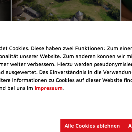
t Cookies. Diese haben zwei Funktionen: Zum einen s
nalität unserer Website. Zum anderen können wir mit
immer weiter verbessern. Hierzu werden pseudonymisie
 ausgewertet. Das Einverständnis in die Verwendung
Veranstaltungen |
Rathaus |
Freizeit
Eh
itere Informationen zu Cookies auf dieser Website fin
Ratingens Schlösser und Burgen
Na
nd bei uns im
Impressum
.
öffnen ihre Tore
He
Sechs Eigentümer gewähren beim
Ta
men
Schlösser- und Burgentag am 30.
ma
August einen Blick hinter historische
En
Alle Cookies ablehnen
A
Mauern