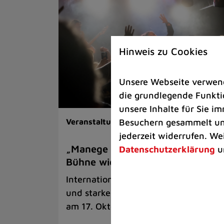
Hinweis zu Cookies
Unsere Webseite verwende
die grundlegende Funktio
unsere Inhalte für Sie 
Besuchern gesammelt und
Veranstaltungen
jederzeit widerrufen. We
„Manege Madness“ bringt die
Datenschutzerklärung
u
Bühne wieder zum Beben
Internationale Rock- und Metalbands
und starke Acts aus der Region kom
am 17. Oktober in Lintorf zusammen