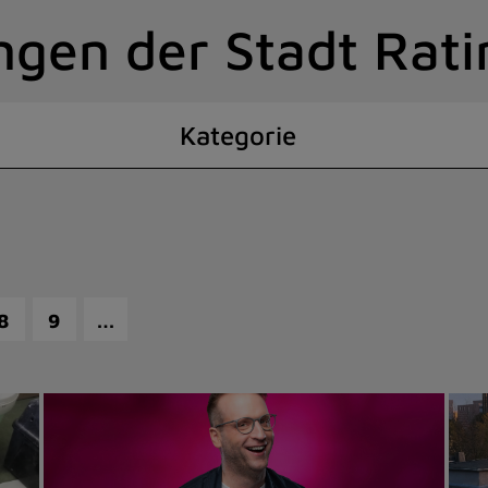
ngen der Stadt Rat
Kategorie
…
8
9