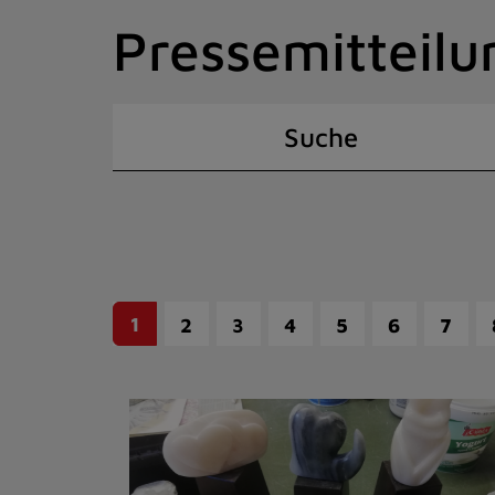
Zum
Pressemitteilu
Inhalt
springen
(Schnelltaste
I)
Suche
1
2
3
4
5
6
7