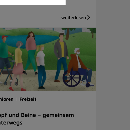
nioren |
Freizeit
pf und Beine – gemeinsam
nterwegs