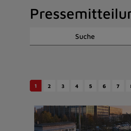
Zum
Pressemitteilu
Inhalt
springen
(Schnelltaste
I)
Suche
1
2
3
4
5
6
7