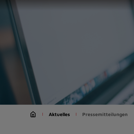
Zur
Startseite
(Schnelltaste
0)
Zum
Seitenanfang
springen
(Schnelltaste
A)
Zur
Navigation/Menü
springen
(Schnelltaste
M)
Zur
Suche
Aktuelles
Pressemitteilungen
springen
(Schnelltaste
8)