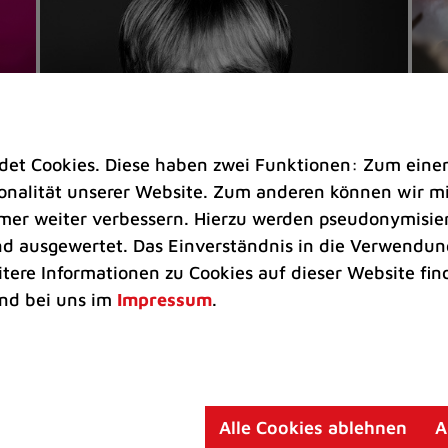
t Cookies. Diese haben zwei Funktionen: Zum einen s
nalität unserer Website. Zum anderen können wir mit
immer weiter verbessern. Hierzu werden pseudonymisie
 ausgewertet. Das Einverständnis in die Verwendung
Veranstaltungen
Ve
itere Informationen zu Cookies auf dieser Website fin
Kultkicker Ansgar Brinkmann
„M
nd bei uns im
Impressum
.
plaudert auf der Sommerbühne
B
Oliver Forster moderiert den "Fußball &
In
Helden"-Talk am 27. August
un
am
Alle Cookies ablehnen
A