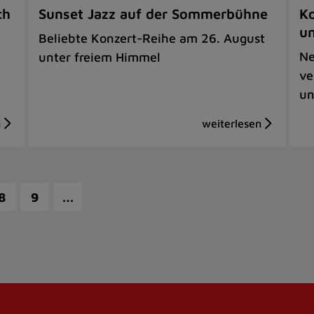
ch
Sunset Jazz auf der Sommerbühne
Ko
u
Beliebte Konzert-Reihe am 26. August
Ne
unter freiem Himmel
ve
un
…
8
9