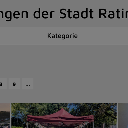
ngen der Stadt Rat
Kategorie
…
8
9