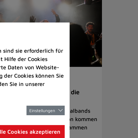
ind sie erforderlich für
 Hilfe der Cookies
rte Daten von Website-
 der Cookies können Sie
ranstaltungen
den Sie in unserer
anege Madness“ bringt die
ühne wieder zum Beben
ternationale Rock- und Metalbands
Einstellungen
d starke Acts aus der Region kommen
 17. Oktober in Lintorf zusammen
lle Cookies akzeptieren