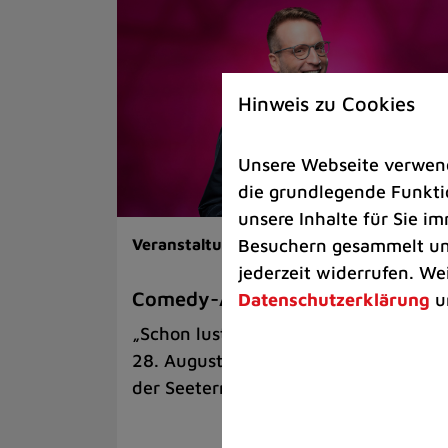
Hinweis zu Cookies
Unsere Webseite verwende
die grundlegende Funktio
unsere Inhalte für Sie 
Besuchern gesammelt und
Veranstaltungen |
Kunst & Kultur
jederzeit widerrufen. We
Comedy-Abend mit Benni Stark
Datenschutzerklärung
u
„Schon lustig, wenn’s witzig ist!“ am
28. August auf der Sommerbühne an
der Seeterrasse