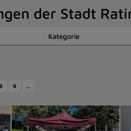
ngen der Stadt Rat
Kategorie
…
8
9