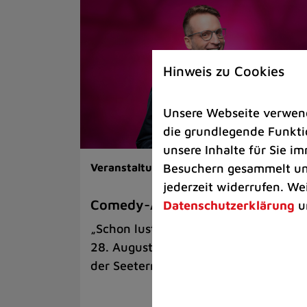
Hinweis zu Cookies
Unsere Webseite verwende
die grundlegende Funktio
unsere Inhalte für Sie 
Besuchern gesammelt und
Veranstaltungen |
Kunst & Kultur
jederzeit widerrufen. We
Comedy-Abend mit Benni Stark
Datenschutzerklärung
u
„Schon lustig, wenn’s witzig ist!“ am
28. August auf der Sommerbühne an
der Seeterrasse