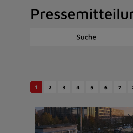
Zum
Pressemitteilu
Inhalt
springen
(Schnelltaste
I)
Suche
1
2
3
4
5
6
7