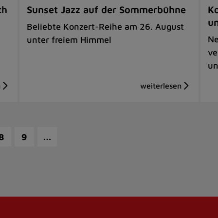
ch
Sunset Jazz auf der Sommerbühne
Ko
u
Beliebte Konzert-Reihe am 26. August
Ne
unter freiem Himmel
ve
un
…
8
9