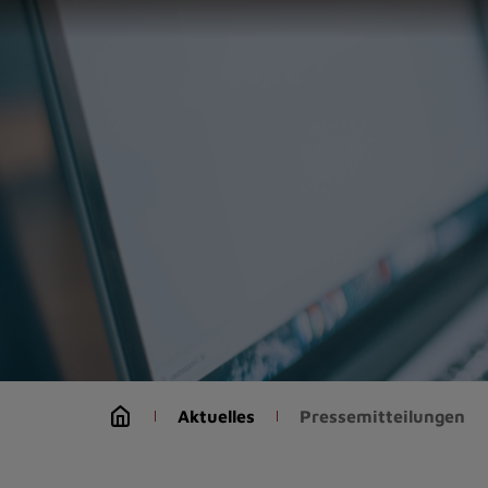
Zur
Startseite
(Schnelltaste
0)
Zum
Seitenanfang
springen
(Schnelltaste
A)
Zur
Navigation/Menü
springen
(Schnelltaste
M)
Zur
Suche
Aktuelles
Pressemitteilungen
springen
(Schnelltaste
8)