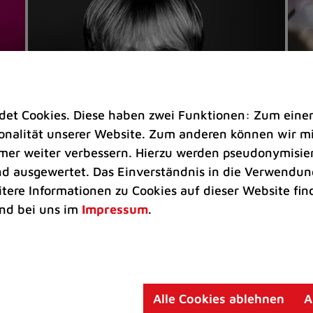
t Cookies. Diese haben zwei Funktionen: Zum einen s
nalität unserer Website. Zum anderen können wir mit
immer weiter verbessern. Hierzu werden pseudonymisie
 ausgewertet. Das Einverständnis in die Verwendung
Veranstaltungen
Ve
itere Informationen zu Cookies auf dieser Website fin
Kultkicker Ansgar Brinkmann
„M
nd bei uns im
Impressum
.
plaudert auf der Sommerbühne
B
Oliver Forster moderiert den "Fußball &
In
Helden"-Talk am 27. August
un
am
Alle Cookies ablehnen
A