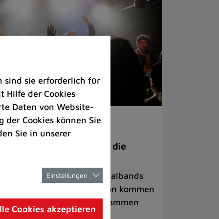
ind sie erforderlich für
 Hilfe der Cookies
rte Daten von Website-
 der Cookies können Sie
ranstaltungen
den Sie in unserer
anege Madness“ bringt die
ühne wieder zum Beben
ternationale Rock- und Metalbands
Einstellungen
d starke Acts aus der Region kommen
 17. Oktober in Lintorf zusammen
lle Cookies akzeptieren