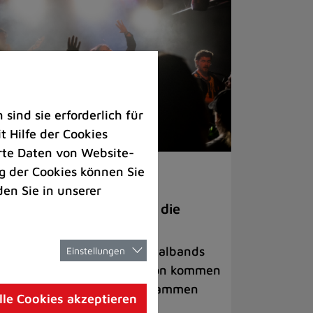
ind sie erforderlich für
 Hilfe der Cookies
rte Daten von Website-
 der Cookies können Sie
ranstaltungen
den Sie in unserer
anege Madness“ bringt die
ühne wieder zum Beben
ternationale Rock- und Metalbands
Einstellungen
d starke Acts aus der Region kommen
 17. Oktober in Lintorf zusammen
lle Cookies akzeptieren