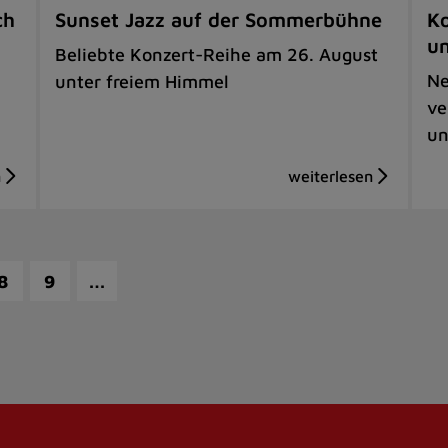
ch
Sunset Jazz auf der Sommerbühne
Ko
u
Beliebte Konzert-Reihe am 26. August
Ne
unter freiem Himmel
ve
un
…
8
9