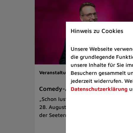
Hinweis zu Cookies
Unsere Webseite verwende
die grundlegende Funktio
unsere Inhalte für Sie 
Besuchern gesammelt und
Veranstaltungen |
Kunst & Kultur
jederzeit widerrufen. We
Comedy-Abend mit Benni Stark
Datenschutzerklärung
u
„Schon lustig, wenn’s witzig ist!“ am
28. August auf der Sommerbühne an
der Seeterrasse