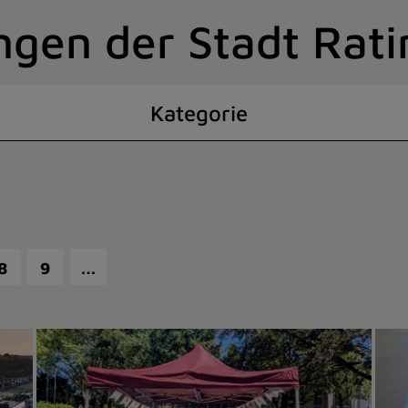
ngen der Stadt Rat
Kategorie
…
8
9