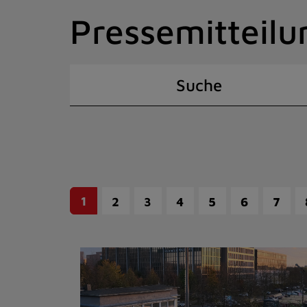
Zum
Pressemitteilu
Inhalt
springen
(Schnelltaste
I)
Suche
1
2
3
4
5
6
7