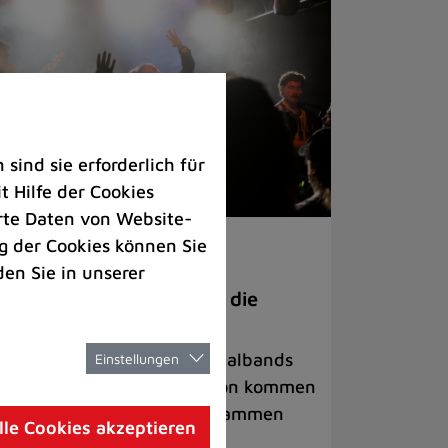
ind sie erforderlich für
 Hilfe der Cookies
rte Daten von Website-
 der Cookies können Sie
ranstaltungen
den Sie in unserer
anege Madness“ bringt die
ühne wieder zum Beben
ternationale Rock- und Metalbands
Einstellungen
d starke Acts aus der Region kommen
 17. Oktober in Lintorf zusammen
lle Cookies akzeptieren