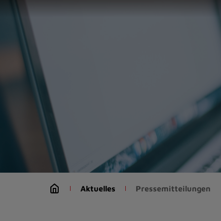
Zur
Startseite
(Schnelltaste
0)
Zum
Seitenanfang
springen
(Schnelltaste
A)
Zur
Navigation/Menü
springen
(Schnelltaste
M)
Zur
Suche
Aktuelles
Pressemitteilungen
springen
(Schnelltaste
8)