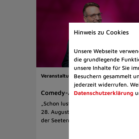
Hinweis zu Cookies
Unsere Webseite verwende
die grundlegende Funktio
unsere Inhalte für Sie 
Besuchern gesammelt und
Veranstaltungen |
Kunst & Kultur
jederzeit widerrufen. We
Comedy-Abend mit Benni Stark
Datenschutzerklärung
u
„Schon lustig, wenn’s witzig ist!“ am
28. August auf der Sommerbühne an
der Seeterrasse