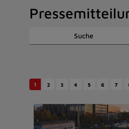
Zum
Pressemitteilu
Inhalt
springen
(Schnelltaste
I)
Suche
1
2
3
4
5
6
7