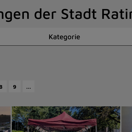
ngen der Stadt Rat
Kategorie
…
8
9