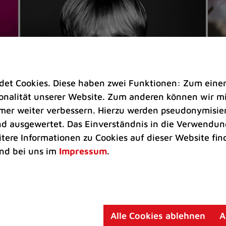
t Cookies. Diese haben zwei Funktionen: Zum einen s
nalität unserer Website. Zum anderen können wir mit
immer weiter verbessern. Hierzu werden pseudonymisie
 ausgewertet. Das Einverständnis in die Verwendung
Veranstaltungen
Ve
itere Informationen zu Cookies auf dieser Website fin
Kultkicker Ansgar Brinkmann
„M
nd bei uns im
Impressum
.
plaudert auf der Sommerbühne
B
Oliver Forster moderiert den "Fußball &
In
Helden"-Talk am 27. August
un
am
Alle Cookies ablehnen
A