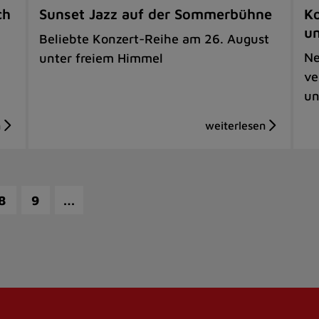
ch
Sunset Jazz auf der Sommerbühne
Ko
u
Beliebte Konzert-Reihe am 26. August
Ne
unter freiem Himmel
ve
un
…
8
9