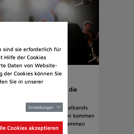
ind sie erforderlich für
 Hilfe der Cookies
rte Daten von Website-
 der Cookies können Sie
ranstaltungen
den Sie in unserer
anege Madness“ bringt die
ühne wieder zum Beben
ternationale Rock- und Metalbands
Einstellungen
d starke Acts aus der Region kommen
 17. Oktober in Lintorf zusammen
lle Cookies akzeptieren