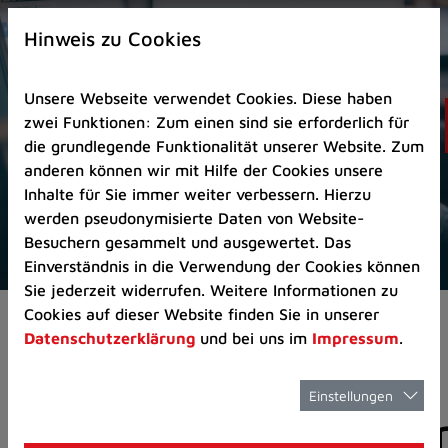
Zur
×
Startseite
Hinweis zu Cookies
(Schnelltaste
0)
Unsere Webseite verwendet Cookies. Diese haben
Zum
zwei Funktionen: Zum einen sind sie erforderlich für
Seitenanfang
die grundlegende Funktionalität unserer Website. Zum
springen
anderen können wir mit Hilfe der Cookies unsere
(Schnelltaste
Inhalte für Sie immer weiter verbessern. Hierzu
A)
werden pseudonymisierte Daten von Website-
Zur
Besuchern gesammelt und ausgewertet. Das
Navigation/Menü
Einverständnis in die Verwendung der Cookies können
springen
Sie jederzeit widerrufen. Weitere Informationen zu
(Schnelltaste
Cookies auf dieser Website finden Sie in unserer
Aktuelles
Pressemitteilungen
M)
Datenschutzerklärung
und bei uns im
Impressum
.
Zur
Suche
springen
Einstellungen
Pressemitteilunge
(Schnelltaste
8)