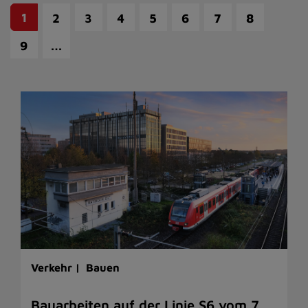
1
2
3
4
5
6
7
8
…
9
Verkehr |
Bauen
Bauarbeiten auf der Linie S6 vom 7.