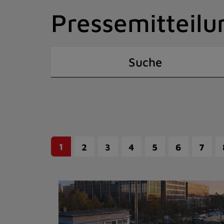
Zum
Pressemitteilu
Inhalt
springen
(Schnelltaste
I)
Suche
1
2
3
4
5
6
7