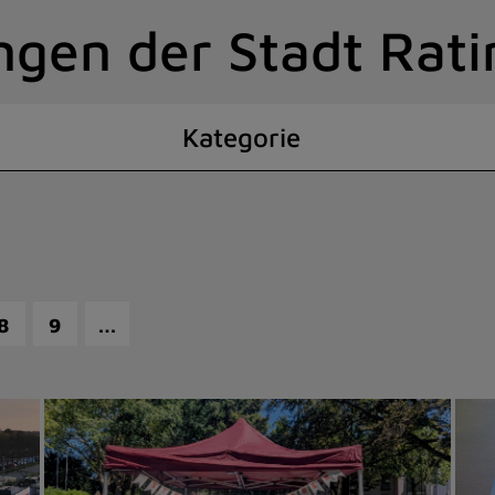
ngen der Stadt Rat
Kategorie
…
8
9