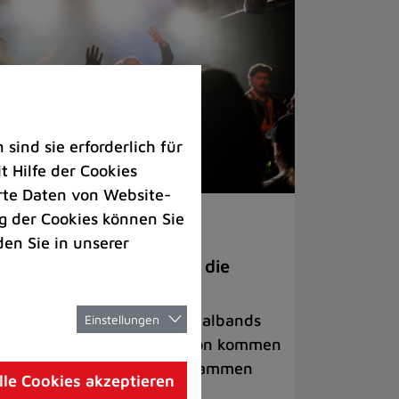
ind sie erforderlich für
 Hilfe der Cookies
rte Daten von Website-
 der Cookies können Sie
ranstaltungen
den Sie in unserer
anege Madness“ bringt die
ühne wieder zum Beben
ternationale Rock- und Metalbands
Einstellungen
d starke Acts aus der Region kommen
 17. Oktober in Lintorf zusammen
lle Cookies akzeptieren