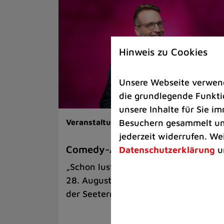
Hinweis zu Cookies
Unsere Webseite verwende
die grundlegende Funktio
unsere Inhalte für Sie 
Besuchern gesammelt und
Veranstaltungen |
Kunst & Kultur
jederzeit widerrufen. We
Comedy-Abend mit Benni Stark
Datenschutzerklärung
u
„Schon lustig, wenn’s witzig ist!“ am
28. August auf der Sommerbühne an
der Seeterrasse