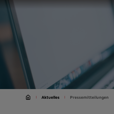
Zur
Startseite
(Schnelltaste
0)
Zum
Seitenanfang
springen
(Schnelltaste
A)
Zur
Navigation/Menü
springen
(Schnelltaste
M)
Zur
Suche
Aktuelles
Pressemitteilungen
springen
(Schnelltaste
8)