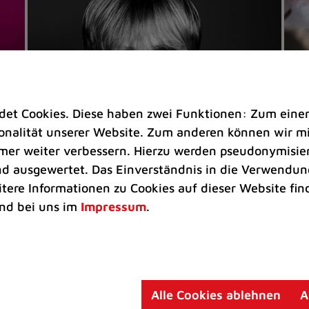
t Cookies. Diese haben zwei Funktionen: Zum einen s
nalität unserer Website. Zum anderen können wir mit
immer weiter verbessern. Hierzu werden pseudonymisie
 ausgewertet. Das Einverständnis in die Verwendung
Veranstaltungen
Ve
itere Informationen zu Cookies auf dieser Website fin
Kultkicker Ansgar Brinkmann
„M
nd bei uns im
Impressum
.
plaudert auf der Sommerbühne
B
Oliver Forster moderiert den "Fußball &
In
Helden"-Talk am 27. August
un
am
Alle Cookies ablehnen
A