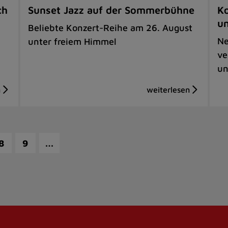
ch
Sunset Jazz auf der Sommerbühne
Ko
u
Beliebte Konzert-Reihe am 26. August
Ne
unter freiem Himmel
ve
un
…
8
9