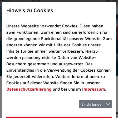
Zur
×
Startseite
Hinweis zu Cookies
(Schnelltaste
0)
Unsere Webseite verwendet Cookies. Diese haben
Zum
zwei Funktionen: Zum einen sind sie erforderlich für
Seitenanfang
die grundlegende Funktionalität unserer Website. Zum
springen
anderen können wir mit Hilfe der Cookies unsere
(Schnelltaste
Inhalte für Sie immer weiter verbessern. Hierzu
A)
werden pseudonymisierte Daten von Website-
Zur
Besuchern gesammelt und ausgewertet. Das
Navigation/Menü
Einverständnis in die Verwendung der Cookies können
springen
Sie jederzeit widerrufen. Weitere Informationen zu
(Schnelltaste
Cookies auf dieser Website finden Sie in unserer
Aktuelles
Pressemitteilungen
M)
Datenschutzerklärung
und bei uns im
Impressum
.
Zur
Suche
springen
Einstellungen
Pressemitteilunge
(Schnelltaste
8)