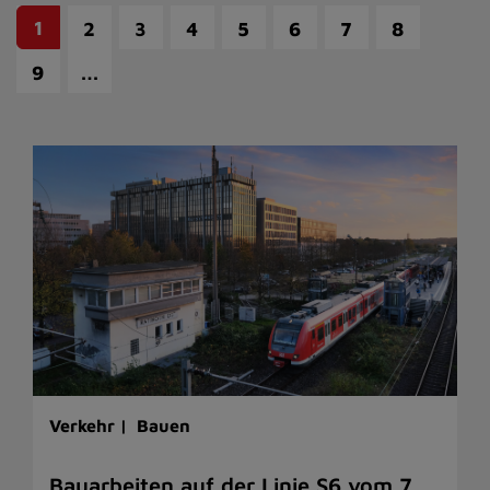
1
2
3
4
5
6
7
8
…
9
Verkehr |
Bauen
Bauarbeiten auf der Linie S6 vom 7.