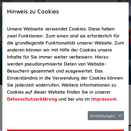
Zur
×
Startseite
Hinweis zu Cookies
(Schnelltaste
0)
Unsere Webseite verwendet Cookies. Diese haben
Zum
zwei Funktionen: Zum einen sind sie erforderlich für
Seitenanfang
die grundlegende Funktionalität unserer Website. Zum
springen
anderen können wir mit Hilfe der Cookies unsere
(Schnelltaste
Inhalte für Sie immer weiter verbessern. Hierzu
A)
werden pseudonymisierte Daten von Website-
Zur
Besuchern gesammelt und ausgewertet. Das
Navigation/Menü
Einverständnis in die Verwendung der Cookies können
springen
Sie jederzeit widerrufen. Weitere Informationen zu
(Schnelltaste
Cookies auf dieser Website finden Sie in unserer
Aktuelles
Pressemitteilungen
M)
Datenschutzerklärung
und bei uns im
Impressum
.
Zur
Suche
springen
Einstellungen
Pressemitteilunge
(Schnelltaste
8)