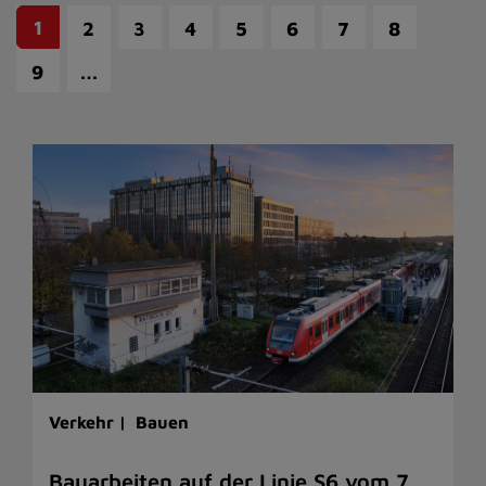
1
2
3
4
5
6
7
8
…
9
Verkehr |
Bauen
Bauarbeiten auf der Linie S6 vom 7.