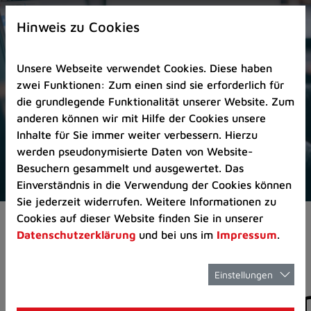
Zur
×
Startseite
Hinweis zu Cookies
(Schnelltaste
0)
Unsere Webseite verwendet Cookies. Diese haben
Zum
zwei Funktionen: Zum einen sind sie erforderlich für
Seitenanfang
die grundlegende Funktionalität unserer Website. Zum
springen
anderen können wir mit Hilfe der Cookies unsere
(Schnelltaste
Inhalte für Sie immer weiter verbessern. Hierzu
A)
werden pseudonymisierte Daten von Website-
Zur
Besuchern gesammelt und ausgewertet. Das
Navigation/Menü
Einverständnis in die Verwendung der Cookies können
springen
Sie jederzeit widerrufen. Weitere Informationen zu
(Schnelltaste
Cookies auf dieser Website finden Sie in unserer
Aktuelles
Pressemitteilungen
M)
Datenschutzerklärung
und bei uns im
Impressum
.
Zur
Suche
springen
Einstellungen
Pressemitteilunge
(Schnelltaste
8)