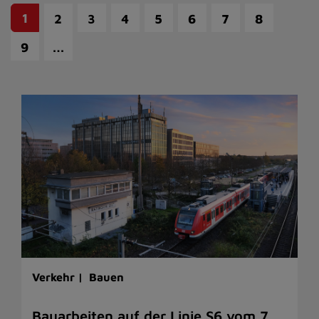
1
2
3
4
5
6
7
8
…
9
Verkehr |
Bauen
Bauarbeiten auf der Linie S6 vom 7.