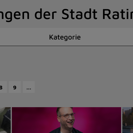
ngen der Stadt Rat
Kategorie
…
8
9