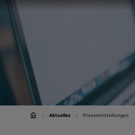
Zur
Startseite
(Schnelltaste
0)
Zum
Seitenanfang
springen
(Schnelltaste
A)
Zur
Navigation/Menü
springen
(Schnelltaste
M)
Zur
Suche
Aktuelles
Pressemitteilungen
springen
(Schnelltaste
8)