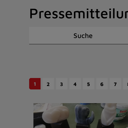
Zum
Pressemitteilu
Inhalt
springen
(Schnelltaste
I)
Suche
1
2
3
4
5
6
7