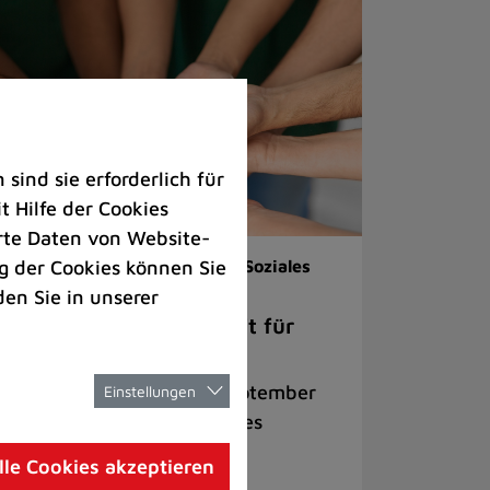
ind sie erforderlich für
 Hilfe der Cookies
rte Daten von Website-
 der Cookies können Sie
renamt |
Veranstaltungen |
Soziales
den Sie in unserer
ch dem Berufsleben Zeit für
rzensprojekte
lkveranstaltung am 22. September
Einstellungen
cht Lust auf ehrenamtliches
gagement im Ruhestand
lle Cookies akzeptieren