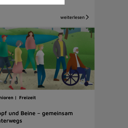
nioren |
Freizeit
pf und Beine – gemeinsam
nterwegs