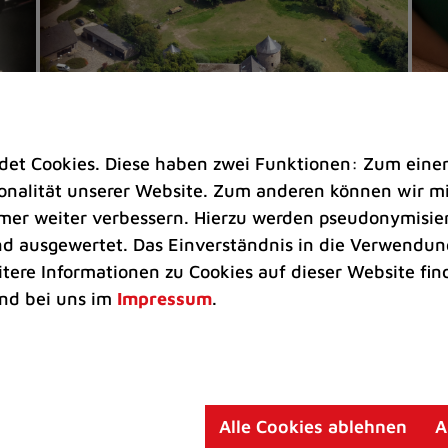
t Cookies. Diese haben zwei Funktionen: Zum einen s
nalität unserer Website. Zum anderen können wir mit
immer weiter verbessern. Hierzu werden pseudonymisie
 ausgewertet. Das Einverständnis in die Verwendung
Veranstaltungen |
Rathaus |
Freizeit
Eh
itere Informationen zu Cookies auf dieser Website fin
Ratingens Schlösser und Burgen
Na
nd bei uns im
Impressum
.
öffnen ihre Tore
He
Sechs Eigentümer gewähren beim
Ta
men
Schlösser- und Burgentag am 30.
ma
August einen Blick hinter historische
En
Alle Cookies ablehnen
A
Mauern