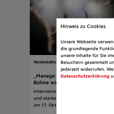
Hinweis zu Cookies
Unsere Webseite verwende
die grundlegende Funktio
unsere Inhalte für Sie 
Besuchern gesammelt und
Veranstaltungen
jederzeit widerrufen. We
„Manege Madness“ bringt die
Datenschutzerklärung
u
Bühne wieder zum Beben
Internationale Rock- und Metalbands
und starke Acts aus der Region kom
am 17. Oktober in Lintorf zusammen