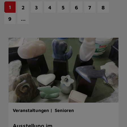
1
2
3
4
5
6
7
8
…
9
Veranstaltungen |
Senioren
Ausstellung im