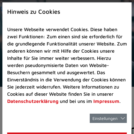
Zur
×
Startseite
Hinweis zu Cookies
(Schnelltaste
0)
Unsere Webseite verwendet Cookies. Diese haben
Zum
zwei Funktionen: Zum einen sind sie erforderlich für
Seitenanfang
die grundlegende Funktionalität unserer Website. Zum
springen
anderen können wir mit Hilfe der Cookies unsere
(Schnelltaste
Inhalte für Sie immer weiter verbessern. Hierzu
A)
werden pseudonymisierte Daten von Website-
Zur
Besuchern gesammelt und ausgewertet. Das
Navigation/Menü
Einverständnis in die Verwendung der Cookies können
springen
Sie jederzeit widerrufen. Weitere Informationen zu
(Schnelltaste
Cookies auf dieser Website finden Sie in unserer
Aktuelles
Pressemitteilungen
M)
Datenschutzerklärung
und bei uns im
Impressum
.
Zur
Suche
springen
Einstellungen
Pressemitteilunge
(Schnelltaste
8)