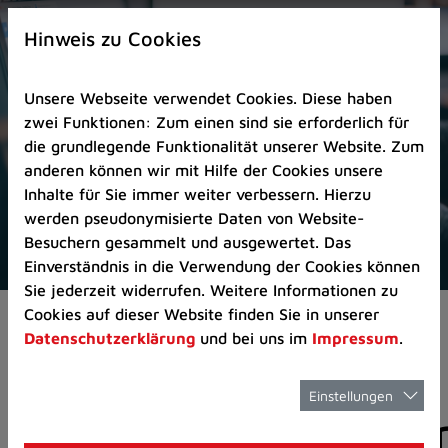
Zur
×
Startseite
Hinweis zu Cookies
(Schnelltaste
0)
Unsere Webseite verwendet Cookies. Diese haben
Zum
zwei Funktionen: Zum einen sind sie erforderlich für
Seitenanfang
die grundlegende Funktionalität unserer Website. Zum
springen
anderen können wir mit Hilfe der Cookies unsere
(Schnelltaste
Inhalte für Sie immer weiter verbessern. Hierzu
A)
werden pseudonymisierte Daten von Website-
Zur
Besuchern gesammelt und ausgewertet. Das
Navigation/Menü
Einverständnis in die Verwendung der Cookies können
springen
Sie jederzeit widerrufen. Weitere Informationen zu
(Schnelltaste
Cookies auf dieser Website finden Sie in unserer
Aktuelles
Pressemitteilungen
M)
Datenschutzerklärung
und bei uns im
Impressum
.
Zur
Suche
springen
Einstellungen
Pressemitteilunge
(Schnelltaste
8)