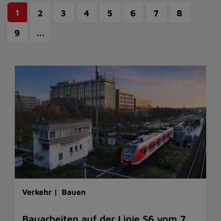
1
2
3
4
5
6
7
8
…
9
Verkehr |
Bauen
Bauarbeiten auf der Linie S6 vom 7.