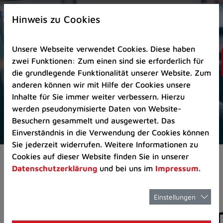
Zur
×
Startseite
Hinweis zu Cookies
(Schnelltaste
0)
Unsere Webseite verwendet Cookies. Diese haben
Zum
zwei Funktionen: Zum einen sind sie erforderlich für
Seitenanfang
die grundlegende Funktionalität unserer Website. Zum
springen
anderen können wir mit Hilfe der Cookies unsere
(Schnelltaste
Inhalte für Sie immer weiter verbessern. Hierzu
A)
werden pseudonymisierte Daten von Website-
Zur
Besuchern gesammelt und ausgewertet. Das
Navigation/Menü
Einverständnis in die Verwendung der Cookies können
springen
Sie jederzeit widerrufen. Weitere Informationen zu
(Schnelltaste
Cookies auf dieser Website finden Sie in unserer
Aktuelles
Pressemitteilungen
M)
Datenschutzerklärung
und bei uns im
Impressum
.
Zur
Suche
springen
Einstellungen
Pressemitteilunge
(Schnelltaste
8)