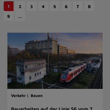
1
2
3
4
5
6
7
8
…
9
Verkehr |
Bauen
Bauarbeiten auf der Linie S6 vom 7.