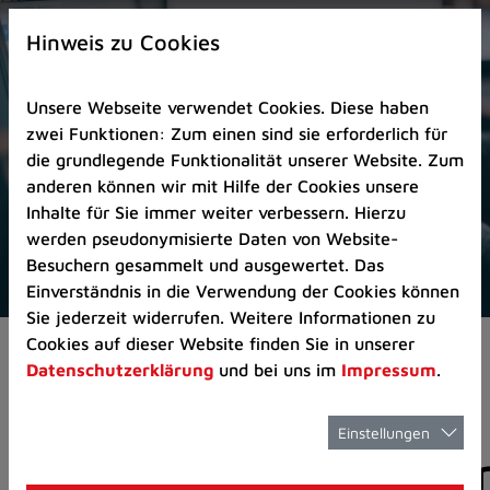
Zur
×
Startseite
Hinweis zu Cookies
(Schnelltaste
0)
Unsere Webseite verwendet Cookies. Diese haben
Zum
zwei Funktionen: Zum einen sind sie erforderlich für
Seitenanfang
die grundlegende Funktionalität unserer Website. Zum
springen
anderen können wir mit Hilfe der Cookies unsere
(Schnelltaste
Inhalte für Sie immer weiter verbessern. Hierzu
A)
werden pseudonymisierte Daten von Website-
Zur
Besuchern gesammelt und ausgewertet. Das
Navigation/Menü
Einverständnis in die Verwendung der Cookies können
springen
Sie jederzeit widerrufen. Weitere Informationen zu
(Schnelltaste
Cookies auf dieser Website finden Sie in unserer
Aktuelles
Pressemitteilungen
M)
Datenschutzerklärung
und bei uns im
Impressum
.
Zur
Suche
springen
Einstellungen
Pressemitteilunge
(Schnelltaste
8)