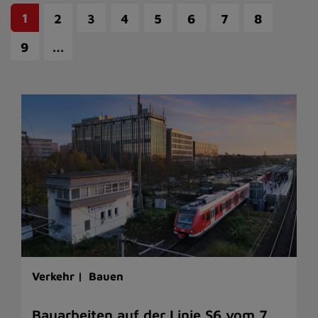
1
2
3
4
5
6
7
8
…
9
Verkehr |
Bauen
Bauarbeiten auf der Linie S6 vom 7.