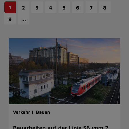
1
2
3
4
5
6
7
8
…
9
Verkehr |
Bauen
Bauarbeiten auf der Linie S6 vom 7.