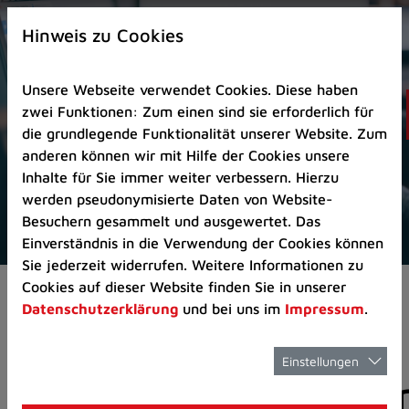
Zur
×
Startseite
Hinweis zu Cookies
(Schnelltaste
0)
Unsere Webseite verwendet Cookies. Diese haben
Zum
zwei Funktionen: Zum einen sind sie erforderlich für
Seitenanfang
die grundlegende Funktionalität unserer Website. Zum
springen
anderen können wir mit Hilfe der Cookies unsere
(Schnelltaste
Inhalte für Sie immer weiter verbessern. Hierzu
A)
werden pseudonymisierte Daten von Website-
Zur
Besuchern gesammelt und ausgewertet. Das
Navigation/Menü
Einverständnis in die Verwendung der Cookies können
springen
Sie jederzeit widerrufen. Weitere Informationen zu
(Schnelltaste
Cookies auf dieser Website finden Sie in unserer
Aktuelles
Pressemitteilungen
M)
Datenschutzerklärung
und bei uns im
Impressum
.
Zur
Suche
springen
Einstellungen
Pressemitteilunge
(Schnelltaste
8)