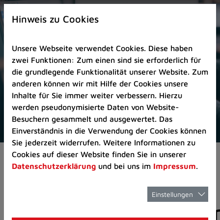
Zur
×
Startseite
Hinweis zu Cookies
(Schnelltaste
0)
Unsere Webseite verwendet Cookies. Diese haben
Zum
zwei Funktionen: Zum einen sind sie erforderlich für
Seitenanfang
die grundlegende Funktionalität unserer Website. Zum
springen
anderen können wir mit Hilfe der Cookies unsere
(Schnelltaste
Inhalte für Sie immer weiter verbessern. Hierzu
A)
werden pseudonymisierte Daten von Website-
Zur
Besuchern gesammelt und ausgewertet. Das
Navigation/Menü
Einverständnis in die Verwendung der Cookies können
springen
Sie jederzeit widerrufen. Weitere Informationen zu
(Schnelltaste
Cookies auf dieser Website finden Sie in unserer
Aktuelles
Pressemitteilungen
M)
Datenschutzerklärung
und bei uns im
Impressum
.
Zur
Suche
springen
Einstellungen
Pressemitteilunge
(Schnelltaste
8)