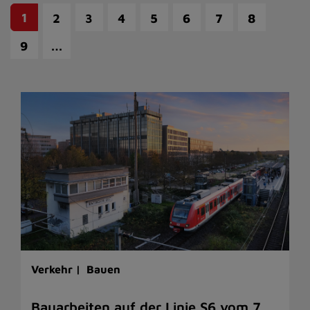
1
2
3
4
5
6
7
8
…
9
Verkehr |
Bauen
Bauarbeiten auf der Linie S6 vom 7.