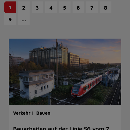
1
2
3
4
5
6
7
8
…
9
Verkehr |
Bauen
Bauarbeiten auf der Linie S6 vom 7.