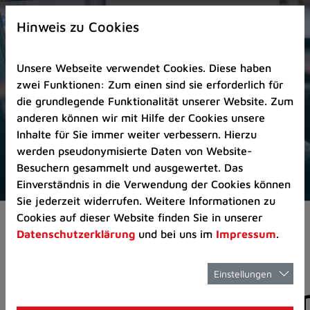
Zur
×
Startseite
Hinweis zu Cookies
(Schnelltaste
0)
Unsere Webseite verwendet Cookies. Diese haben
Zum
zwei Funktionen: Zum einen sind sie erforderlich für
Seitenanfang
die grundlegende Funktionalität unserer Website. Zum
springen
anderen können wir mit Hilfe der Cookies unsere
(Schnelltaste
Inhalte für Sie immer weiter verbessern. Hierzu
A)
werden pseudonymisierte Daten von Website-
Zur
Besuchern gesammelt und ausgewertet. Das
Navigation/Menü
Einverständnis in die Verwendung der Cookies können
springen
Sie jederzeit widerrufen. Weitere Informationen zu
(Schnelltaste
Cookies auf dieser Website finden Sie in unserer
Aktuelles
Pressemitteilungen
M)
Datenschutzerklärung
und bei uns im
Impressum
.
Zur
Suche
springen
Einstellungen
Pressemitteilunge
(Schnelltaste
8)