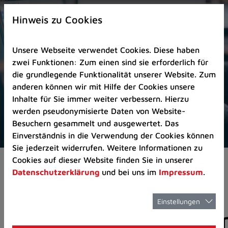
Zur
×
Startseite
Hinweis zu Cookies
(Schnelltaste
0)
Unsere Webseite verwendet Cookies. Diese haben
Zum
zwei Funktionen: Zum einen sind sie erforderlich für
Seitenanfang
die grundlegende Funktionalität unserer Website. Zum
springen
anderen können wir mit Hilfe der Cookies unsere
(Schnelltaste
Inhalte für Sie immer weiter verbessern. Hierzu
A)
werden pseudonymisierte Daten von Website-
Zur
Besuchern gesammelt und ausgewertet. Das
Navigation/Menü
Einverständnis in die Verwendung der Cookies können
springen
Sie jederzeit widerrufen. Weitere Informationen zu
(Schnelltaste
Cookies auf dieser Website finden Sie in unserer
Aktuelles
Pressemitteilungen
M)
Datenschutzerklärung
und bei uns im
Impressum
.
Zur
Suche
springen
Einstellungen
Pressemitteilunge
(Schnelltaste
8)