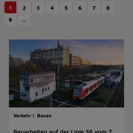
1
2
3
4
5
6
7
8
…
9
Verkehr |
Bauen
Bauarbeiten auf der Linie S6 vom 7.