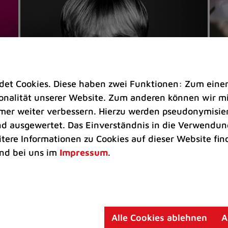
t Cookies. Diese haben zwei Funktionen: Zum einen s
nalität unserer Website. Zum anderen können wir mit
immer weiter verbessern. Hierzu werden pseudonymisie
 ausgewertet. Das Einverständnis in die Verwendung
Veranstaltungen
Ve
itere Informationen zu Cookies auf dieser Website fin
Kultkicker Ansgar Brinkmann
„M
nd bei uns im
Impressum
.
plaudert auf der Sommerbühne
B
Oliver Forster moderiert den "Fußball &
In
Helden"-Talk am 27. August
un
am
Alle Cookies ablehnen
A