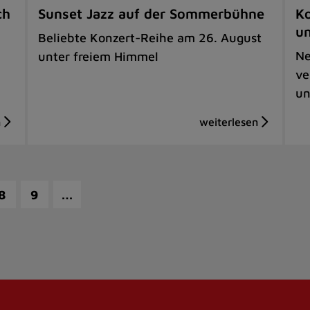
ch
Sunset Jazz auf der Sommerbühne
Ko
u
Beliebte Konzert-Reihe am 26. August
Ne
unter freiem Himmel
ve
un
…
8
9