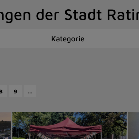
ngen der Stadt Rat
Kategorie
…
8
9