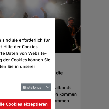
ind sie erforderlich für
 Hilfe der Cookies
rte Daten von Website-
 der Cookies können Sie
ranstaltungen
den Sie in unserer
anege Madness“ bringt die
ühne wieder zum Beben
ternationale Rock- und Metalbands
Einstellungen
d starke Acts aus der Region kommen
 17. Oktober in Lintorf zusammen
lle Cookies akzeptieren