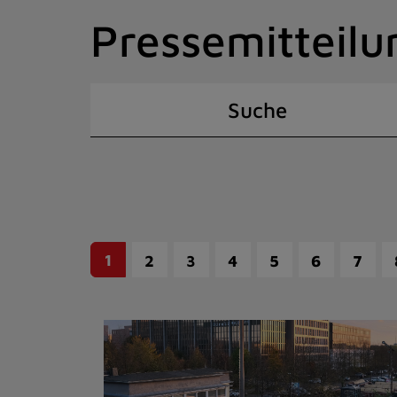
Zum
Pressemitteilu
Inhalt
springen
(Schnelltaste
I)
Suche
1
2
3
4
5
6
7