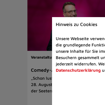
Hinweis zu Cookies
Unsere Webseite verwende
die grundlegende Funktio
unsere Inhalte für Sie 
Besuchern gesammelt und
Veranstaltungen |
Kunst & Kultur
jederzeit widerrufen. We
Comedy-Abend mit Benni Stark
Datenschutzerklärung
u
„Schon lustig, wenn’s witzig ist!“ am
28. August auf der Sommerbühne an
der Seeterrasse