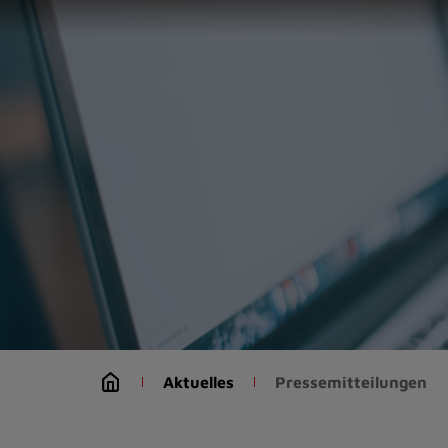
Zur
Startseite
(Schnelltaste
0)
Zum
Seitenanfang
springen
(Schnelltaste
A)
Zur
Navigation/Menü
springen
(Schnelltaste
M)
Zur
Suche
Aktuelles
Pressemitteilungen
springen
(Schnelltaste
8)