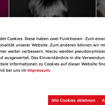
t Cookies. Diese haben zwei Funktionen: Zum einen s
nalität unserer Website. Zum anderen können wir mit
immer weiter verbessern. Hierzu werden pseudonymisie
 ausgewertet. Das Einverständnis in die Verwendung
Veranstaltungen
Ve
itere Informationen zu Cookies auf dieser Website fin
Kultkicker Ansgar Brinkmann
„M
nd bei uns im
Impressum
.
plaudert auf der Sommerbühne
B
Oliver Forster moderiert den "Fußball &
In
Helden"-Talk am 27. August
un
am
Alle Cookies ablehnen
A