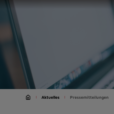
Zur
Startseite
(Schnelltaste
0)
Zum
Seitenanfang
springen
(Schnelltaste
A)
Zur
Navigation/Menü
springen
(Schnelltaste
M)
Zur
Suche
Aktuelles
Pressemitteilungen
springen
(Schnelltaste
8)