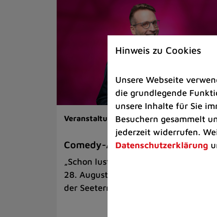
Hinweis zu Cookies
Unsere Webseite verwende
die grundlegende Funktio
unsere Inhalte für Sie 
Besuchern gesammelt und
Veranstaltungen |
Kunst & Kultur
jederzeit widerrufen. We
Comedy-Abend mit Benni Stark
Datenschutzerklärung
u
„Schon lustig, wenn’s witzig ist!“ am
28. August auf der Sommerbühne an
der Seeterrasse