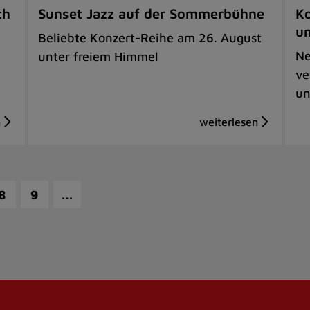
ch
Sunset Jazz auf der Sommerbühne
Ko
u
Beliebte Konzert-Reihe am 26. August
Ne
unter freiem Himmel
ve
un
…
8
9