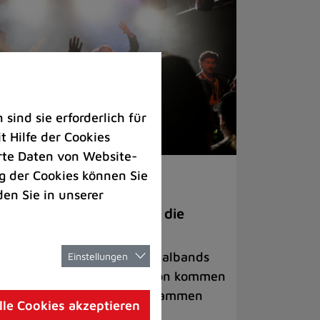
ind sie erforderlich für
 Hilfe der Cookies
rte Daten von Website-
 der Cookies können Sie
ranstaltungen
den Sie in unserer
anege Madness“ bringt die
ühne wieder zum Beben
ternationale Rock- und Metalbands
Einstellungen
d starke Acts aus der Region kommen
 17. Oktober in Lintorf zusammen
lle Cookies akzeptieren