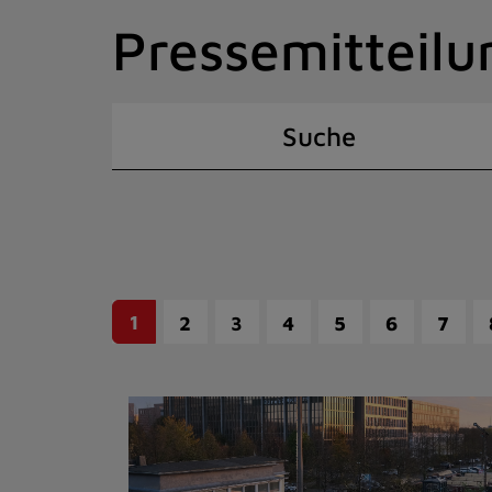
Zum
Pressemitteilu
Inhalt
springen
(Schnelltaste
I)
Suche
1
2
3
4
5
6
7