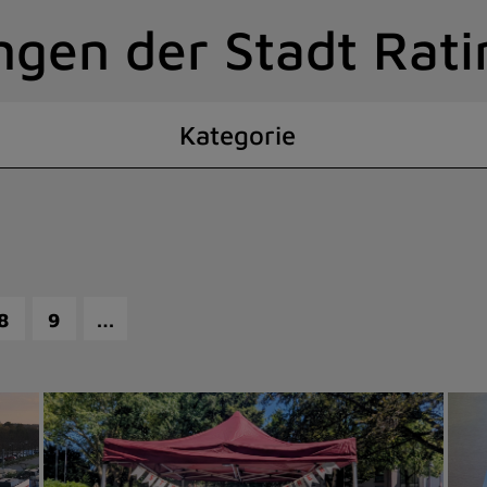
ngen der Stadt Rat
Kategorie
…
8
9