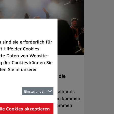
ind sie erforderlich für
 Hilfe der Cookies
rte Daten von Website-
 der Cookies können Sie
ranstaltungen
den Sie in unserer
anege Madness“ bringt die
ühne wieder zum Beben
ternationale Rock- und Metalbands
Einstellungen
d starke Acts aus der Region kommen
 17. Oktober in Lintorf zusammen
lle Cookies akzeptieren