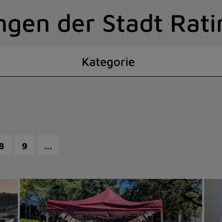
ngen der Stadt Rat
Kategorie
…
8
9