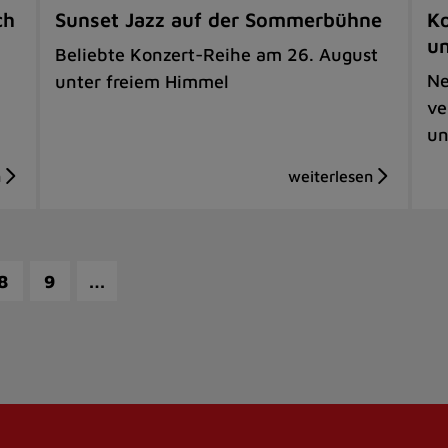
ch
Sunset Jazz auf der Sommerbühne
Ko
u
Beliebte Konzert-Reihe am 26. August
Ne
unter freiem Himmel
ve
un
…
8
9