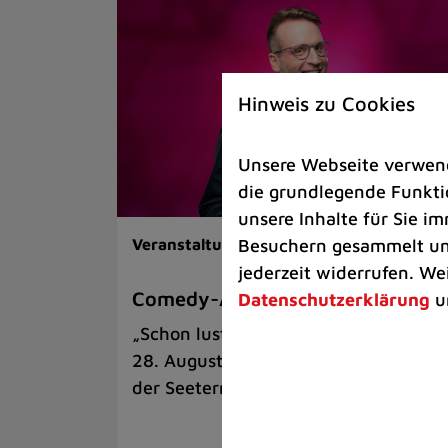
Hinweis zu Cookies
Unsere Webseite verwende
die grundlegende Funktio
unsere Inhalte für Sie 
Besuchern gesammelt und
Veranstaltungen |
Kunst & Kultur
jederzeit widerrufen. We
Comedy-Abend mit Benni Stark
Datenschutzerklärung
u
„Schon lustig, wenn’s witzig ist!“ am
28. August auf der Sommerbühne an
der Seeterrasse