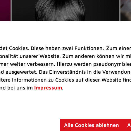
t Cookies. Diese haben zwei Funktionen: Zum einen s
nalität unserer Website. Zum anderen können wir mit
immer weiter verbessern. Hierzu werden pseudonymisie
 ausgewertet. Das Einverständnis in die Verwendung
Veranstaltungen
Ve
itere Informationen zu Cookies auf dieser Website fin
Kultkicker Ansgar Brinkmann
„M
nd bei uns im
Impressum
.
plaudert auf der Sommerbühne
B
Oliver Forster moderiert den "Fußball &
In
Helden"-Talk am 27. August
un
am
Alle Cookies ablehnen
A