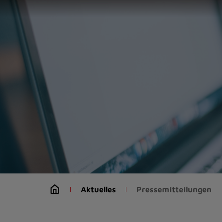
Zur
Startseite
(Schnelltaste
0)
Zum
Seitenanfang
springen
(Schnelltaste
A)
Zur
Navigation/Menü
springen
(Schnelltaste
M)
Zur
Suche
Aktuelles
Pressemitteilungen
springen
(Schnelltaste
8)