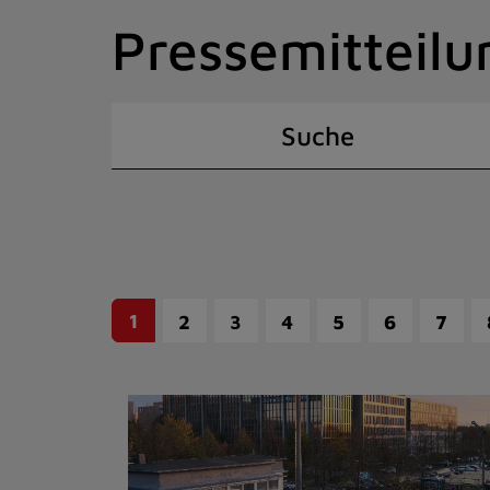
Zum
Pressemitteilu
Inhalt
springen
(Schnelltaste
I)
Suche
1
2
3
4
5
6
7