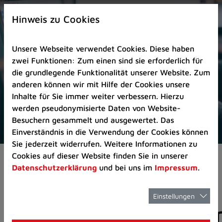
Zur
×
Startseite
Hinweis zu Cookies
(Schnelltaste
0)
Unsere Webseite verwendet Cookies. Diese haben
Zum
zwei Funktionen: Zum einen sind sie erforderlich für
Seitenanfang
die grundlegende Funktionalität unserer Website. Zum
springen
anderen können wir mit Hilfe der Cookies unsere
(Schnelltaste
Inhalte für Sie immer weiter verbessern. Hierzu
A)
werden pseudonymisierte Daten von Website-
Zur
Besuchern gesammelt und ausgewertet. Das
Navigation/Menü
Einverständnis in die Verwendung der Cookies können
springen
Sie jederzeit widerrufen. Weitere Informationen zu
(Schnelltaste
Cookies auf dieser Website finden Sie in unserer
Aktuelles
Pressemitteilungen
M)
Datenschutzerklärung
und bei uns im
Impressum
.
Zur
Suche
springen
Einstellungen
Pressemitteilunge
(Schnelltaste
8)