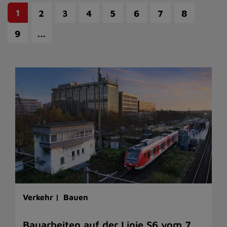
1
2
3
4
5
6
7
8
…
9
Verkehr |
Bauen
Bauarbeiten auf der Linie S6 vom 7.