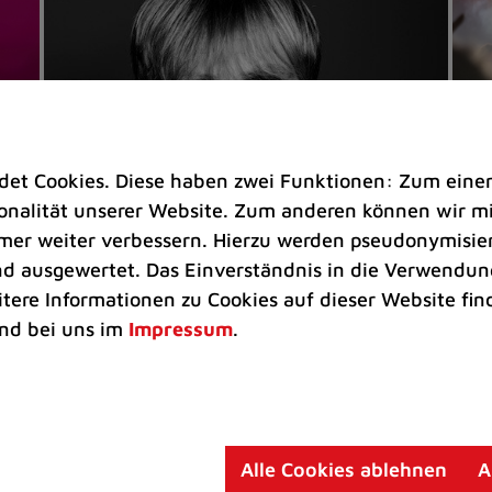
t Cookies. Diese haben zwei Funktionen: Zum einen s
nalität unserer Website. Zum anderen können wir mit
immer weiter verbessern. Hierzu werden pseudonymisie
 ausgewertet. Das Einverständnis in die Verwendung
Veranstaltungen
Ve
itere Informationen zu Cookies auf dieser Website fin
Kultkicker Ansgar Brinkmann
„M
nd bei uns im
Impressum
.
plaudert auf der Sommerbühne
B
Oliver Forster moderiert den "Fußball &
In
Helden"-Talk am 27. August
un
am
Alle Cookies ablehnen
A