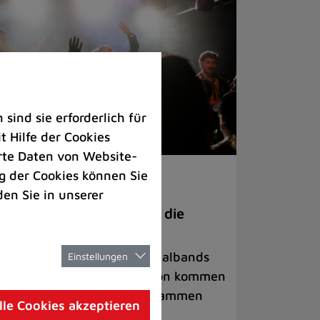
ind sie erforderlich für
 Hilfe der Cookies
rte Daten von Website-
 der Cookies können Sie
ranstaltungen
den Sie in unserer
anege Madness“ bringt die
ühne wieder zum Beben
ternationale Rock- und Metalbands
Einstellungen
d starke Acts aus der Region kommen
 17. Oktober in Lintorf zusammen
lle Cookies akzeptieren