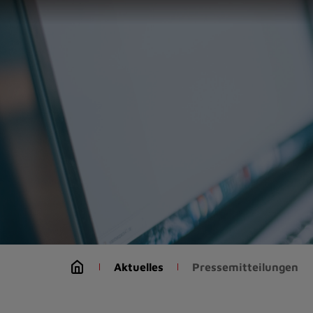
Zur
Startseite
(Schnelltaste
0)
Zum
Seitenanfang
springen
(Schnelltaste
A)
Zur
Navigation/Menü
springen
(Schnelltaste
M)
Zur
Suche
Aktuelles
Pressemitteilungen
springen
(Schnelltaste
8)