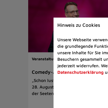
Hinweis zu Cookies
Unsere Webseite verwende
die grundlegende Funktio
unsere Inhalte für Sie 
Besuchern gesammelt und
Veranstaltungen |
Kunst & Kultur
jederzeit widerrufen. We
Comedy-Abend mit Benni Stark
Datenschutzerklärung
u
„Schon lustig, wenn’s witzig ist!“ am
28. August auf der Sommerbühne an
der Seeterrasse