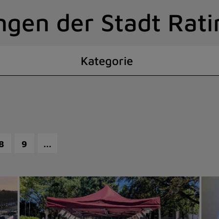
ngen der Stadt Rat
Kategorie
…
8
9