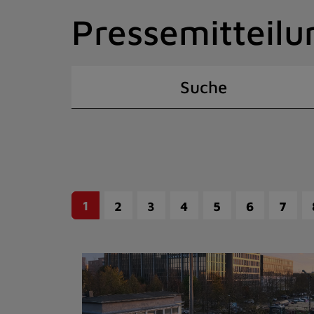
Zum
Pressemitteilu
Inhalt
springen
(Schnelltaste
I)
Suche
1
2
3
4
5
6
7