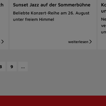
ch
Sunset Jazz auf der Sommerbühne
Ko
u
Beliebte Konzert-Reihe am 26. August
Ne
unter freiem Himmel
ve
un
…
8
9