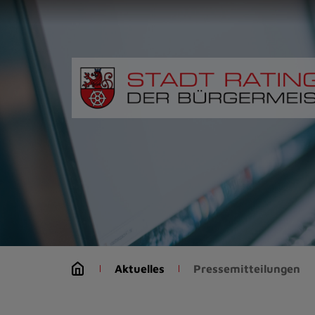
Zur
Startseite
(Schnelltaste
0)
Zum
Seitenanfang
springen
(Schnelltaste
A)
Zur
Navigation/Menü
springen
(Schnelltaste
M)
Zur
Suche
Aktuelles
Pressemitteilungen
springen
(Schnelltaste
8)