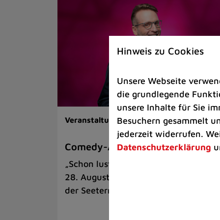
Hinweis zu Cookies
Unsere Webseite verwende
die grundlegende Funktio
unsere Inhalte für Sie 
Besuchern gesammelt und
Veranstaltungen |
Kunst & Kultur
jederzeit widerrufen. We
Comedy-Abend mit Benni Stark
Datenschutzerklärung
u
„Schon lustig, wenn’s witzig ist!“ am
28. August auf der Sommerbühne an
der Seeterrasse