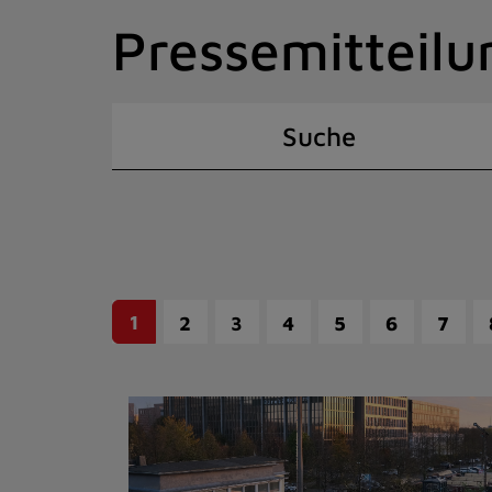
Zum
Pressemitteilu
Inhalt
springen
(Schnelltaste
I)
Suche
1
2
3
4
5
6
7