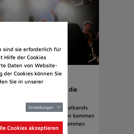
ind sie erforderlich für
 Hilfe der Cookies
rte Daten von Website-
 der Cookies können Sie
ranstaltungen
den Sie in unserer
anege Madness“ bringt die
ühne wieder zum Beben
ternationale Rock- und Metalbands
Einstellungen
d starke Acts aus der Region kommen
 17. Oktober in Lintorf zusammen
lle Cookies akzeptieren