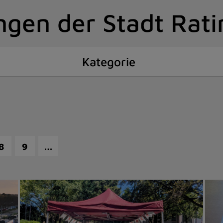
ngen der Stadt Rat
Kategorie
…
8
9