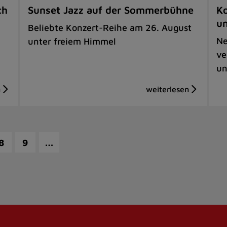
ch
Sunset Jazz auf der Sommerbühne
Ko
u
Beliebte Konzert-Reihe am 26. August
Ne
unter freiem Himmel
ve
un
…
8
9