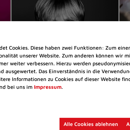
t Cookies. Diese haben zwei Funktionen: Zum einen s
nalität unserer Website. Zum anderen können wir mit
immer weiter verbessern. Hierzu werden pseudonymisie
 ausgewertet. Das Einverständnis in die Verwendung
Veranstaltungen
Ve
itere Informationen zu Cookies auf dieser Website fin
Kultkicker Ansgar Brinkmann
„M
nd bei uns im
Impressum
.
plaudert auf der Sommerbühne
B
Oliver Forster moderiert den "Fußball &
In
Helden"-Talk am 27. August
un
am
Alle Cookies ablehnen
A