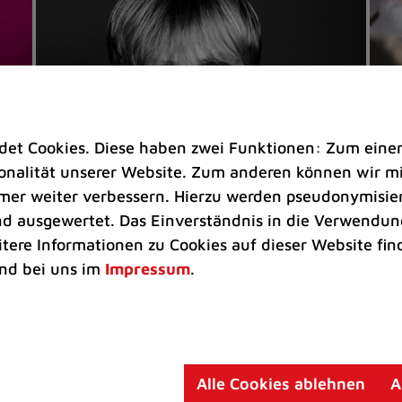
t Cookies. Diese haben zwei Funktionen: Zum einen s
nalität unserer Website. Zum anderen können wir mit
immer weiter verbessern. Hierzu werden pseudonymisie
 ausgewertet. Das Einverständnis in die Verwendung
Veranstaltungen
Ve
itere Informationen zu Cookies auf dieser Website fin
Kultkicker Ansgar Brinkmann
„M
nd bei uns im
Impressum
.
plaudert auf der Sommerbühne
B
Oliver Forster moderiert den "Fußball &
In
Helden"-Talk am 27. August
un
am
Alle Cookies ablehnen
A