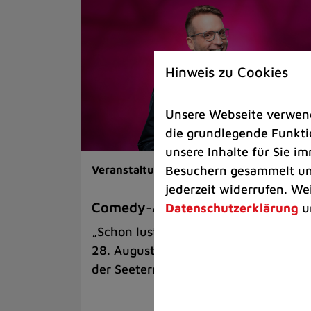
Hinweis zu Cookies
Unsere Webseite verwende
die grundlegende Funktio
unsere Inhalte für Sie 
Besuchern gesammelt und
Veranstaltungen |
Kunst & Kultur
jederzeit widerrufen. We
Comedy-Abend mit Benni Stark
Datenschutzerklärung
u
„Schon lustig, wenn’s witzig ist!“ am
28. August auf der Sommerbühne an
der Seeterrasse