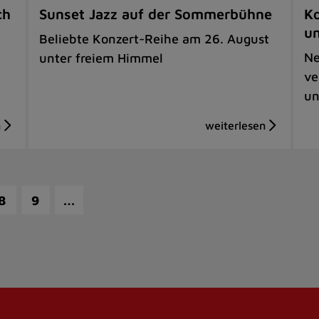
ch
Sunset Jazz auf der Sommerbühne
Ko
u
Beliebte Konzert-Reihe am 26. August
Ne
unter freiem Himmel
ve
un
…
8
9