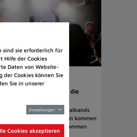
ind sie erforderlich für
 Hilfe der Cookies
rte Daten von Website-
 der Cookies können Sie
ranstaltungen
den Sie in unserer
anege Madness“ bringt die
ühne wieder zum Beben
ternationale Rock- und Metalbands
Einstellungen
d starke Acts aus der Region kommen
 17. Oktober in Lintorf zusammen
lle Cookies akzeptieren