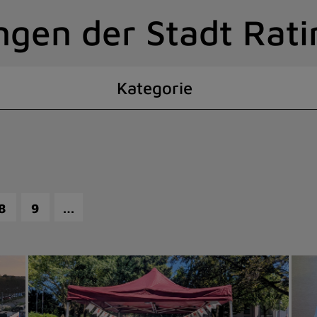
ngen der Stadt Rat
Kategorie
…
8
9