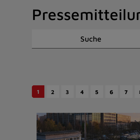
Zum
Pressemitteilu
Inhalt
springen
(Schnelltaste
I)
Suche
1
2
3
4
5
6
7