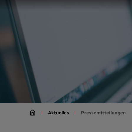
Zur
Startseite
(Schnelltaste
0)
Zum
Seitenanfang
springen
(Schnelltaste
A)
Zur
Navigation/Menü
springen
(Schnelltaste
M)
Zur
Suche
Aktuelles
Pressemitteilungen
springen
(Schnelltaste
8)