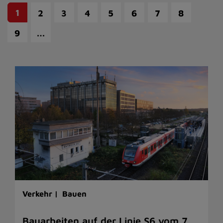
1
2
3
4
5
6
7
8
…
9
Verkehr |
Bauen
Bauarbeiten auf der Linie S6 vom 7.