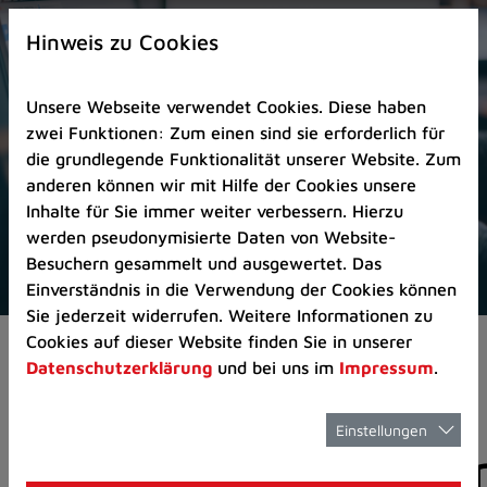
Zur
×
Startseite
Hinweis zu Cookies
(Schnelltaste
0)
Unsere Webseite verwendet Cookies. Diese haben
Zum
zwei Funktionen: Zum einen sind sie erforderlich für
Seitenanfang
die grundlegende Funktionalität unserer Website. Zum
springen
anderen können wir mit Hilfe der Cookies unsere
(Schnelltaste
Inhalte für Sie immer weiter verbessern. Hierzu
A)
werden pseudonymisierte Daten von Website-
Zur
Besuchern gesammelt und ausgewertet. Das
Navigation/Menü
Einverständnis in die Verwendung der Cookies können
springen
Sie jederzeit widerrufen. Weitere Informationen zu
(Schnelltaste
Cookies auf dieser Website finden Sie in unserer
Aktuelles
Pressemitteilungen
M)
Datenschutzerklärung
und bei uns im
Impressum
.
Zur
Suche
springen
Einstellungen
Pressemitteilunge
(Schnelltaste
8)